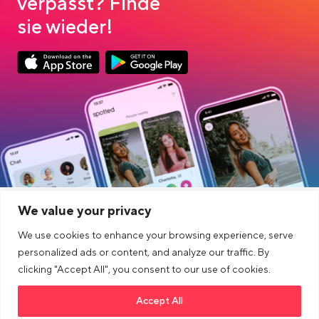
verpasst? Finde
sie wieder!
Link opens in a new tab
Link opens in a new tab
App Store Download
Google Play Download
We value your privacy
PRZEDSIĘBIORSTWO
CONECTAR
We use cookies to enhance your browsing experience, serve
INNE
PRAWNY
personalized ads or content, and analyze our traffic. By
clicking "Accept All", you consent to our use of cookies.
Blog
Accept All
Link opens in a new tab
>Link to tiktok profile
Link opens in a new tab
>Link to Instagram profile
Link opens in a new tab
>Link to Youtube profile