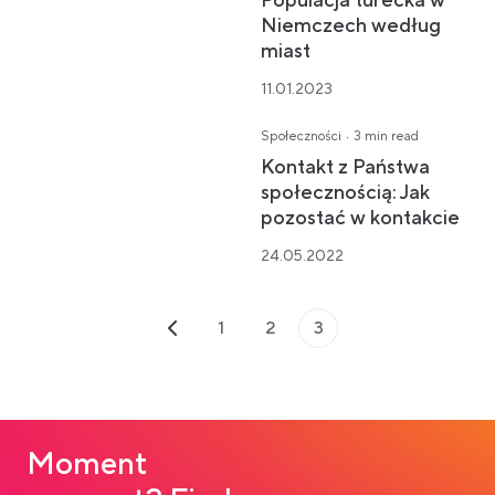
Populacja turecka w
Niemczech według
miast
11.01.2023
·
Społeczności
3 min read
Kontakt z Państwa
społecznością: Jak
pozostać w kontakcie
24.05.2022
1
2
3
Moment