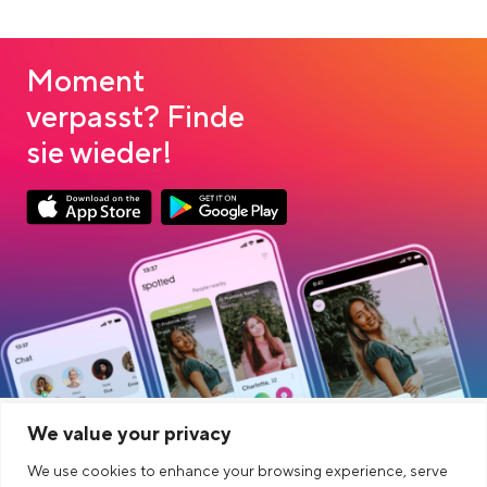
Moment
verpasst? Finde
sie wieder!
Link opens in a new tab
Link opens in a new tab
App Store Download
Google Play Download
We value your privacy
PRZEDSIĘBIORSTWO
CONECTAR
We use cookies to enhance your browsing experience, serve