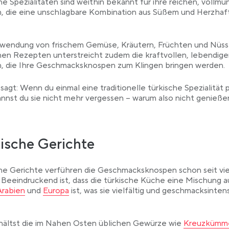
he Spezialitäten sind weithin bekannt für ihre reichen, vollmu
, die eine unschlagbare Kombination aus Süßem und Herzha
rwendung von frischem Gemüse, Kräutern, Früchten und Nüss
hen Rezepten unterstreicht zudem die kraftvollen, lebendig
, die Ihre Geschmacksknospen zum Klingen bringen werden.
sagt: Wenn du einmal eine traditionelle türkische Spezialität 
annst du sie nicht mehr vergessen – warum also nicht genieße
ische Gerichte
he Gerichte verführen die Geschmacksknospen schon seit vi
 Beeindruckend ist, dass die türkische Küche eine Mischung a
ink opens in a new tab
Link opens in a new tab
Arabien
und
Europa
ist, was sie vielfältig und geschmacksintens
Link opens i
hältst die im Nahen Osten üblichen Gewürze wie
Kreuzkümm