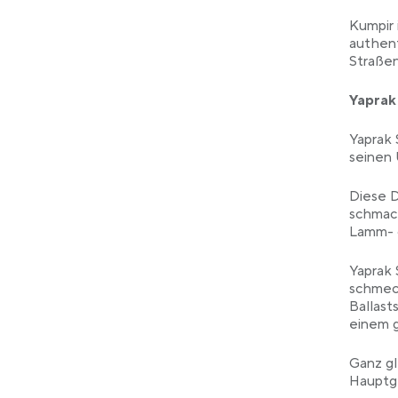
Kumpir 
authent
Straßen
Yaprak
Yaprak 
seinen
Diese D
schmack
Lamm- o
Yaprak 
schmeck
Ballast
einem g
Ganz gl
Hauptge