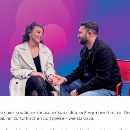
b
e hier köstliche türkische Spezialitäten! Vom herzhaften D
is hin zu türkischen Süßspeisen wie Baklava.