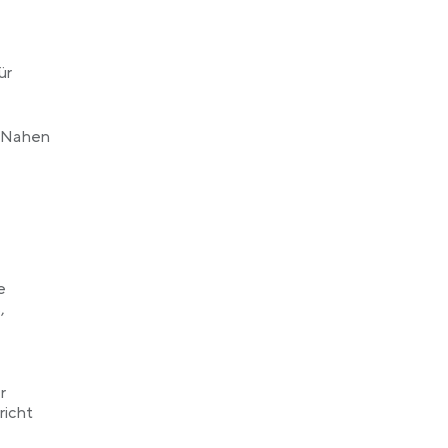
e
ür
m Nahen
e
,
r
richt