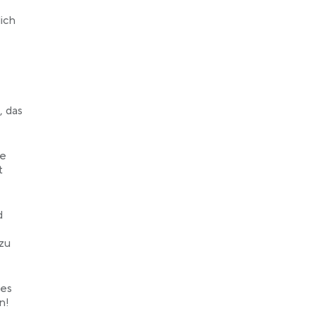
lich
, das
ne
t
d
 zu
ges
n!