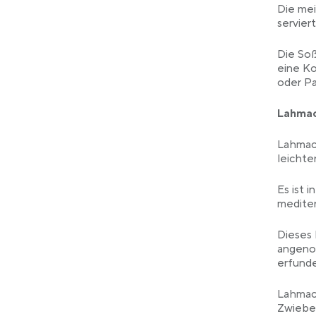
Die me
servier
Die Soß
eine K
oder Pa
Lahma
Lahmacu
leichte
Es ist 
mediter
Dieses 
angeno
erfund
Lahmacu
Zwiebe