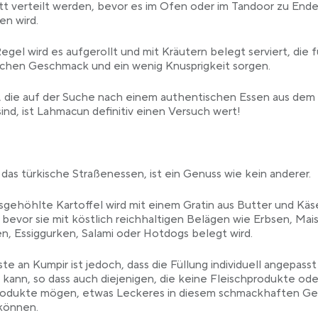
tt verteilt werden, bevor es im Ofen oder im Tandoor zu End
n wird.
Regel wird es aufgerollt und mit Kräutern belegt serviert, die f
ichen Geschmack und ein wenig Knusprigkeit sorgen.
e, die auf der Suche nach einem authentischen Essen aus de
ind, ist Lahmacun definitiv einen Versuch wert!
 das türkische Straßenessen, ist ein Genuss wie kein anderer.
sgehöhlte Kartoffel wird mit einem Gratin aus Butter und Käs
, bevor sie mit köstlich reichhaltigen Belägen wie Erbsen, Mais
n, Essiggurken, Salami oder Hotdogs belegt wird.
te an Kumpir ist jedoch, dass die Füllung individuell angepasst
kann, so dass auch diejenigen, die keine Fleischprodukte ode
rodukte mögen, etwas Leckeres in diesem schmackhaften Ge
können.