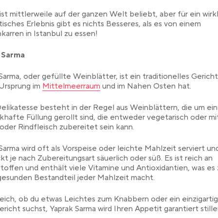
ist mittlerweile auf der ganzen Welt beliebt, aber für ein wirk
isches Erlebnis gibt es nichts Besseres, als es von einem
karren in Istanbul zu essen!
 Sarma
Sarma, oder gefüllte Weinblätter, ist ein traditionelles Gericht
Link opens in a new tab
 Ursprung im
Mittelmeerraum
und im Nahen Osten hat.
elikatesse besteht in der Regel aus Weinblättern, die um ei
hafte Füllung gerollt sind, die entweder vegetarisch oder mi
der Rindfleisch zubereitet sein kann.
Sarma wird oft als Vorspeise oder leichte Mahlzeit serviert un
t je nach Zubereitungsart säuerlich oder süß. Es ist reich an
stoffen und enthält viele Vitamine und Antioxidantien, was es
esunden Bestandteil jeder Mahlzeit macht.
eich, ob du etwas Leichtes zum Knabbern oder ein einzigarti
richt suchst, Yaprak Sarma wird Ihren Appetit garantiert stille