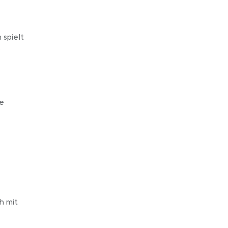
 spielt
.
te
h mit