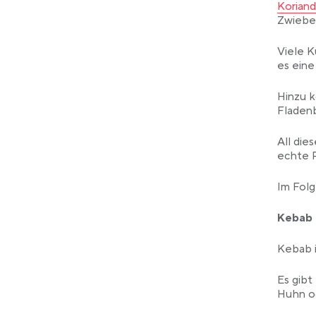
Koriand
Zwiebel
Viele K
es eine
Hinzu k
Fladen
All die
echte P
Im Folg
Kebab
Kebab i
Es gibt
Huhn od