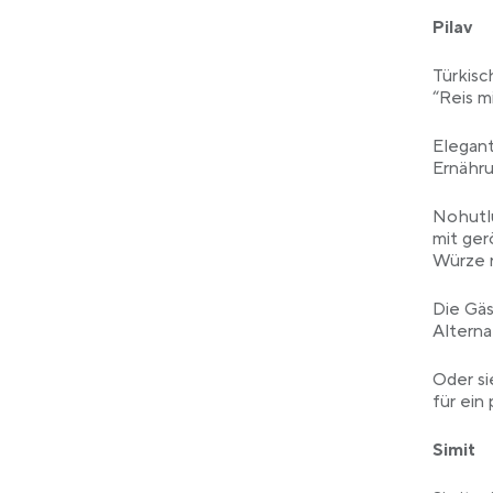
Pilav
Türkisc
“Reis m
Elegant
Ernähr
Nohutlu
mit ger
Würze r
Die Gäs
Alterna
Oder si
für ein
Simit