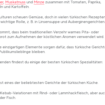
Link opens in a new tab
Link opens in a new tab
er
,
Muskatnuss
und
Minze
zusammen mit Tomaten, Paprika,
n und Kartoffeln.
ulturen scheuen Gemüse, doch in vielen türkischen Rezepten
 wichtige Rolle, z. B. in Linsensuppe und Auberginengerichten
ommt, dass beim traditionellen Verzehr warmes Pita- oder
brot zum Aufnehmen der köstlichen Aromen verwendet wird.
se einzigartigen Elemente sorgen dafür, dass türkische Gerich
ublikumslieblinge bleiben.
enden findest du einige der besten türkischen Spezialitäten:
st eines der beliebtesten Gerichte der türkischen Küche.
 Kebab-Variationen mit Rind- oder Lammhackfleisch, aber auc
er Fisch.