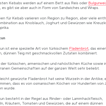
Link opens
isten Kebabs werden auf einem Bett aus Reis oder
Bulgurwei
t, es gibt sie aber auch in Form von Sandwiches und Wraps.
en für Kebab variieren von Region zu Region, aber viele ent
ombination aus Knoblauch, Joghurt und Gewürzen wie Kreuz
prika.
cun
Link opens in a new t
n ist eine spezielle Art von türkischem
Fladenbrot
, das eine
n, dünnen Teig mit geschmackvollen Zutaten kombiniert.
in der türkischen, armenischen und nahöstlichen Küche sowie i
ranen Gemeinschaften auf der ganzen Welt sehr beliebt.
leicht gewürzte Fladenbrot hat seine Wurzeln in der Antike; e
mmen, dass es von osmanischen Köchen vor Hunderten von 
en wurde.
n besteht in der Regel aus Rinder- oder Lammhackfleisch,
ln, Kräutern, Tomaten und Gewürzen, die auf einem dünnen