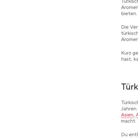
Türkisc
Aromen
bieten.
Die Ve
türkisc
Aromen
Kurz ge
hast, k
Türk
Türkisc
Jahren.
L
Asien
,
macht.
Du ent