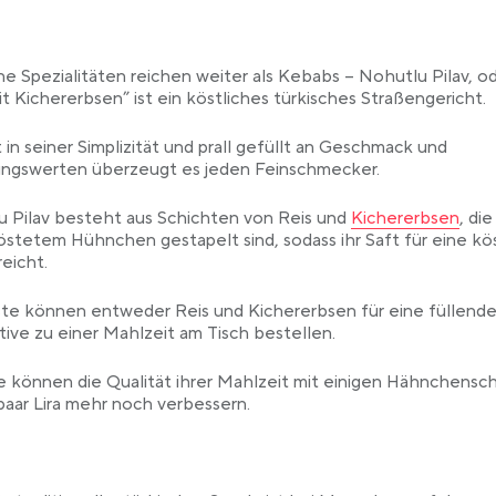
he Spezialitäten reichen weiter als Kebabs – Nohutlu Pilav, o
it Kichererbsen” ist ein köstliches türkisches Straßengericht.
 in seiner Simplizität und prall gefüllt an Geschmack und
ungswerten überzeugt es jeden Feinschmecker.
Link opens in a n
 Pilav besteht aus Schichten von Reis und
Kichererbsen
, di
östetem Hühnchen gestapelt sind, sodass ihr Saft für eine kö
eicht.
te können entweder Reis und Kichererbsen für eine füllend
tive zu einer Mahlzeit am Tisch bestellen.
e können die Qualität ihrer Mahlzeit mit einigen Hähnchensc
 paar Lira mehr noch verbessern.