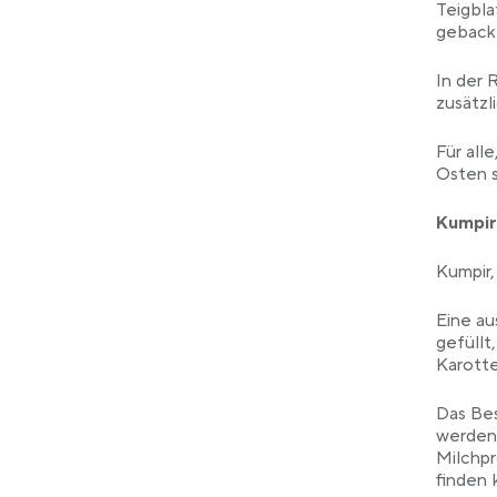
Teigbla
gebacke
In der 
zusätzl
Für all
Osten s
Kumpir
Kumpir,
Eine au
gefüllt
Karotte
Das Bes
werden 
Milchp
finden 