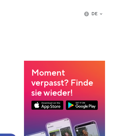
DE
Moment
verpasst? Finde
sie wieder!
Link opens in a new tab
Link opens in a new tab
App Store Download
Google Play Download