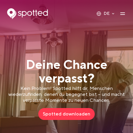
Main navigation
Op
DE
Deine Chance
verpasst?
Kein Problem! Spotted hilft dir, Menschen
wiederzufinden, denen du begegnet bist – und macht
verpasste Momente zu neuen Chancen.
Spotted downloaden
Link opens in a new tab