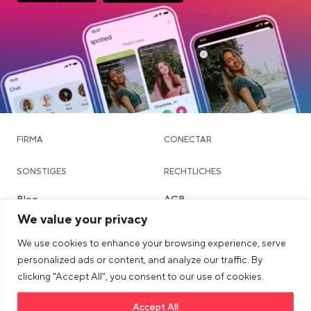
App Store Download
Google Play Download
FIRMA
CONECTAR
SONSTIGES
RECHTLICHES
Blog
AGB
We value your privacy
Community & Dating
Datenschutzerklärung
We use cookies to enhance your browsing experience, serve
Chatte
Imprint
personalized ads or content, and analyze our traffic. By
Städte
Sicherheits- & Community-
clicking "Accept All", you consent to our use of cookies.
Richtlinien
Accept All