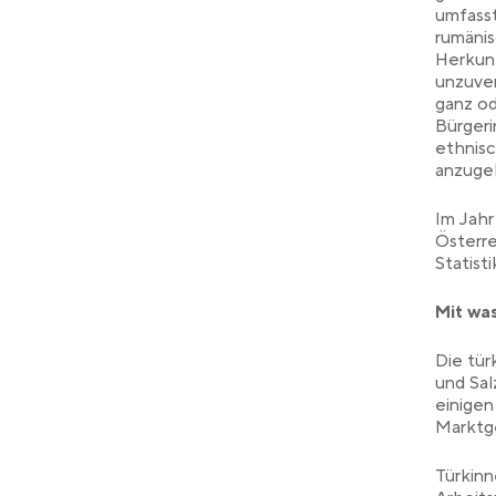
umfasst
rumänis
Herkunf
unzuver
ganz od
Bürgeri
ethnisc
anzuge
Im Jahr
Österre
Statist
Mit wa
Die tür
und Sal
einigen
Marktg
Türkinn