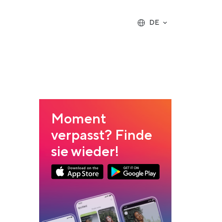
DE
Moment
verpasst? Finde
sie wieder!
Link opens in a new tab
Link opens in a new tab
App Store Download
Google Play Download