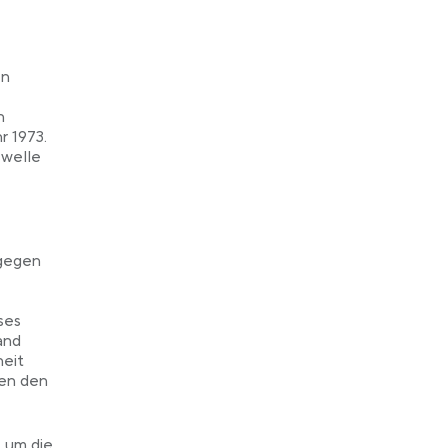
en
n
r 1973.
swelle
 gegen
ses
and
heit
hen den
, um die