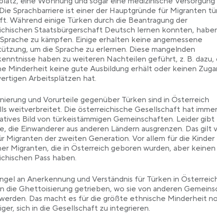
platz, eine Wohnung und sogar eine medizinische Versorgung
 Die Sprachbarriere ist einer der Hauptgründe für Migranten tü
t. Während einige Türken durch die Beantragung der
ichischen Staatsbürgerschaft Deutsch lernen konnten, haben
 Sprache zu kämpfen. Einige erhalten keine angemessene
ützung, um die Sprache zu erlernen. Diese mangelnden
enntnisse haben zu weiteren Nachteilen geführt, z. B. dazu, 
he Minderheit keine gute Ausbildung erhält oder keinen Zuga
rtigen Arbeitsplätzen hat.
inierung und Vorurteile gegenüber Türken sind in Österreich
ls weitverbreitet. Die österreichische Gesellschaft hat imme
atives Bild von türkeistämmigen Gemeinschaften. Leider gibt 
, die Einwanderer aus anderen Ländern ausgrenzen. Das gilt 
ür Migranten der zweiten Generation. Vor allem für die Kinder
her Migranten, die in Österreich geboren wurden, aber keinen
ichischen Pass haben.
gel an Anerkennung und Verständnis für Türken in Österreic
 in die Ghettoisierung getrieben, wo sie von anderen Gemein
t werden. Das macht es für die größte ethnische Minderheit n
iger, sich in die Gesellschaft zu integrieren.