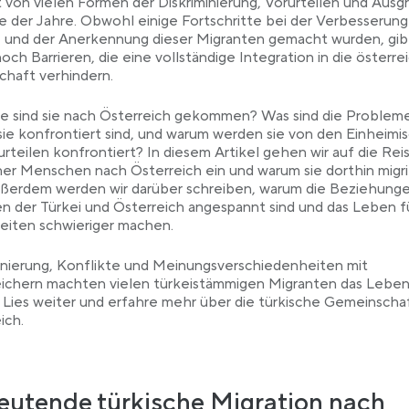
 von vielen Formen der Diskriminierung, Vorurteilen und Aus
e der Jahre. Obwohl einige Fortschritte bei der Verbesserung
 und der Anerkennung dieser Migranten gemacht wurden, gib
och Barrieren, die eine vollständige Integration in die österre
chaft verhindern.
e sind sie nach Österreich gekommen? Was sind die Probleme
ie konfrontiert sind, und warum werden sie von den Einheimi
urteilen konfrontiert? In diesem Artikel gehen wir auf die Rei
her Menschen nach Österreich ein und warum sie dorthin migri
ußerdem werden wir darüber schreiben, warum die Beziehung
n der Türkei und Österreich angespannt sind und das Leben f
eiten schwieriger machen.
inierung, Konflikte und Meinungsverschiedenheiten mit
eichern machten vielen türkeistämmigen Migranten das Lebe
 Lies weiter und erfahre mehr über die türkische Gemeinschaf
ich.
utende türkische Migration nach