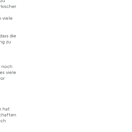
 zu
rkischer
 viele
dass die
ng zu
r noch
es viele
vor
h hat
schaften
och