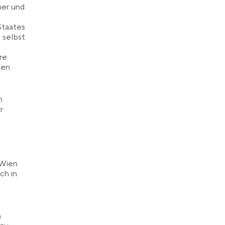
her und
Staates
 selbst
re
gen
n
r
 Wien
ch in
n