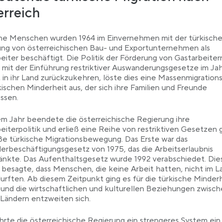
rreich
che Menschen wurden 1964 im Einvernehmen mit der türkisch
ng von österreichischen Bau- und Exportunternehmen als
eiter beschäftigt. Die Politik der Förderung von Gastarbeiter
mit der Einführung restriktiver Auswanderungsgesetze im Jah
 in ihr Land zurückzukehren, löste dies eine Massenmigration
kischen Minderheit aus, der sich ihre Familien und Freunde
ssen.
em Jahr beendete die österreichische Regierung ihre
eiterpolitik und erließ eine Reihe von restriktiven Gesetzen
ße türkische Migrationsbewegung. Das Erste war das
erbeschäftigungsgesetz von 1975, das die Arbeitserlaubnis
änkte. Das Aufenthaltsgesetz wurde 1992 verabschiedet. Die
besagte, dass Menschen, die keine Arbeit hatten, nicht im L
urften. Ab diesem Zeitpunkt ging es für die türkische Minder
und die wirtschaftlichen und kulturellen Beziehungen zwisc
Ländern entzweiten sich.
hrte die österreichische Regierung ein strengeres System ein