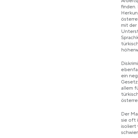
Arbeits
finden.
Herkunf
österre
mit der
Unterst
Sprachk
türkisc
höherwe
Diskrim
ebenfal
ein neg
Gesetze
allem f
türkisc
österre
Der Man
sie oft
isolier
schwier