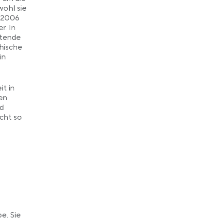
ohl sie
n 2006
r. In
itende
hische
in
it in
ren
nd
icht so
e. Sie