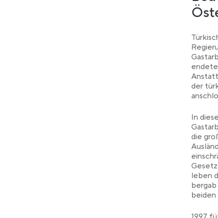
Öste
Türkis
Regieru
Gastarb
endete 
Anstatt
der tür
anschlo
In dies
Gastarb
die gro
Ausländ
einschr
Gesetz 
leben d
bergab 
beiden 
1997 fü