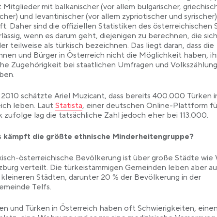
 Mitglieder mit balkanischer (vor allem bulgarischer, griechisc
cher) und levantinischer (vor allem zypriotischer und syrischer)
t. Daher sind die offiziellen Statistiken des österreichischen 
lässig, wenn es darum geht, diejenigen zu berechnen, die sich
er teilweise als türkisch bezeichnen. Das liegt daran, dass die
nnen und Bürger in Österreich nicht die Möglichkeit haben, ih
he Zugehörigkeit bei staatlichen Umfragen und Volkszählun
ben.
 2010 schätzte Ariel Muzicant, dass bereits 400.000 Türken i
Link opens in a new tab
ich leben. Laut
Statista
, einer deutschen Online-Plattform fü
ik zufolge lag die tatsächliche Zahl jedoch eher bei 113.000.
s kämpft die größte ethnische Minderheitengruppe?
kisch-österreichische Bevölkerung ist über große Städte wie
zburg verteilt. Die türkeistämmigen Gemeinden leben aber au
 kleineren Städten, darunter 20 % der Bevölkerung in der
emeinde Telfs.
en und Türken in Österreich haben oft Schwierigkeiten, eine