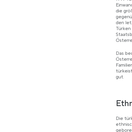
Einwan
die grö
gegenüb
den let
Türken 
Staatsb
Österre
Das bed
Österre
Familie
türkeis
gut.
Eth
Die tür
ethnisc
gebore