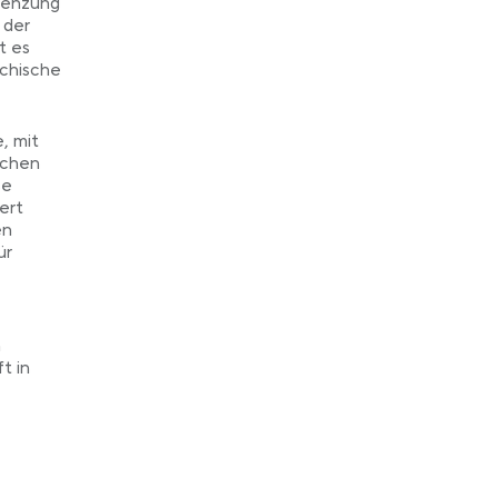
grenzung
 der
t es
ichische
, mit
schen
se
ert
en
ür
n
t in