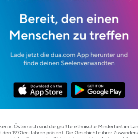
ken in Österreich sind die größte ethnische Minderheit im La
it den 1970er-Jahren präsent. Die Geschichte ihrer Zuwanderu