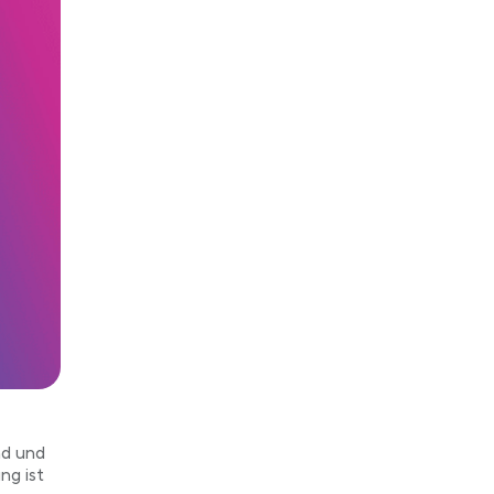
nd und
ng ist