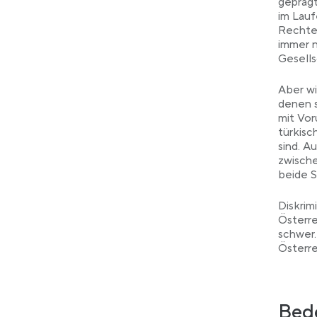
geprägt
im Lauf
Rechte
immer n
Gesells
Aber wi
denen s
mit Vor
türkisc
sind. A
zwische
beide S
Diskrim
Österr
schwer.
Österre
Bede