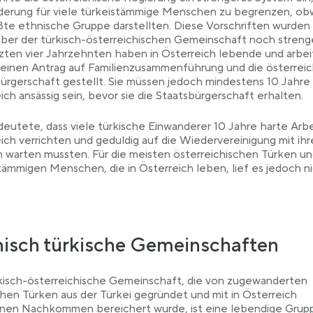
derung für viele türkeistämmige Menschen zu begrenzen, obw
ßte ethnische Gruppe darstellten. Diese Vorschriften wurde
er der türkisch-österreichischen Gemeinschaft noch strenge
zten vier Jahrzehnten haben in Österreich lebende und arbe
einen Antrag auf Familienzusammenführung und die österreic
ürgerschaft gestellt. Sie müssen jedoch mindestens 10 Jahre 
ich ansässig sein, bevor sie die Staatsbürgerschaft erhalten.
eutete, dass viele türkische Einwanderer 10 Jahre harte Arbe
ich verrichten und geduldig auf die Wiedervereinigung mit ih
n warten mussten. Für die meisten österreichischen Türken u
tämmigen Menschen, die in Österreich leben, lief es jedoch n
nisch türkische Gemeinschaften
kisch-österreichische Gemeinschaft, die von zugewanderten
hen Türken aus der Türkei gegründet und mit in Österreich
nen Nachkommen bereichert wurde, ist eine lebendige Grupp