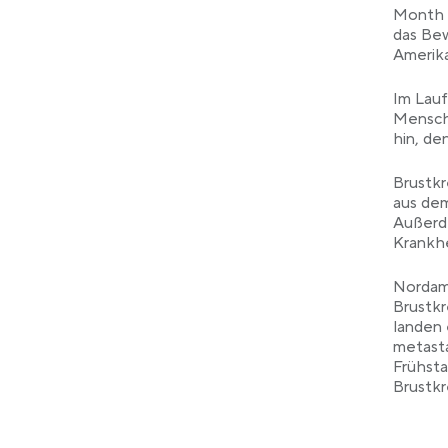
Month a
das Bew
Amerika
Im Lauf
Mensche
hin, d
Brustkr
aus dem
Außerd
Krankhe
Nordame
Brustkr
landen 
metasta
Frühst
Brustkr