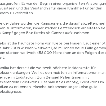
usgerufen. Es war der Beginn einer organisierten Anstrengu
usstsein und das Verständnis für diese Krankheit unter den
nern zu verbreiten.
e der Jahre wurden die Kampagnen, die darauf abzielten, me
n zu informieren, immer stärker. Letztendlich arbeiteten sie
en Kampf gegen Brustkrebs als Ganzes aufzunehmen.
ebs ist die häufigste Form von Krebs bei Frauen. Laut einer Sta
 Jahr 2008 wurden weltweit 1,38 Millionen neue Fälle gemel
em starben weltweit 458.000 Menschen an den Folgen dies
it.
rika hat derzeit die weltweit höchste Inzidenzrate für
ebserkrankungen. Weil es den meisten an Informationen man
einige im Endstadium. Zum Beispiel Patientinnen mit
sierendem Brustkrebs. Deshalb ist es wichtig, Brustkrebs im
adium zu erkennen. Manche bekommen sogar keine gute
ebsdiagnose.