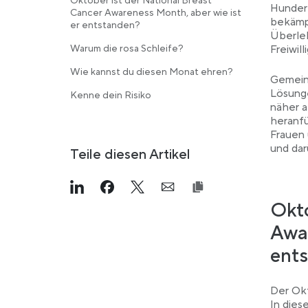
Oktober ist der National Breast
Hunder
Cancer Awareness Month, aber wie ist
bekämp
er entstanden?
Überleb
Warum die rosa Schleife?
Freiwill
Wie kannst du diesen Monat ehren?
Gemeins
Lösunge
Kenne dein Risiko
näher a
heranf
Frauen
und dar
Teile diesen Artikel
Link opens in a new tab
>Share on Linkedin
Link opens in a new tab
>Share on Facebook
Link opens in a new tab
>Share on Twitter
Link opens in a new ta
>Share on Email
Okto
Awar
ent
Der Okt
In dies