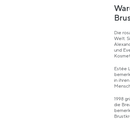
Waru
Bru
Die ros
Welt. S
Alexand
und Eve
Kosmet
Estée 
bemerke
in ihre
Mensche
1998 gr
die Bre
bemerke
Brustk