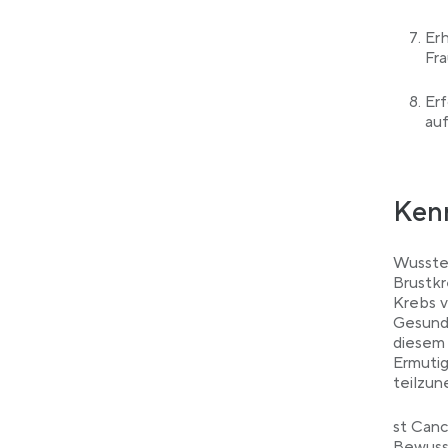
Erh
Fr
Er
au
Kenn
Wusstes
Brustkr
Krebs v
Gesund
diesem 
Ermutig
teilzun
st Canc
Bewusst