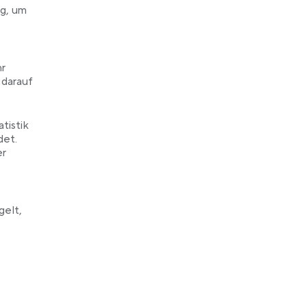
ng, um
hr
 darauf
tistik
det.
er
gelt,