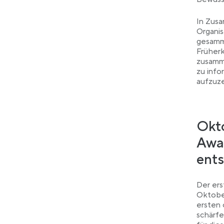
In Zus
Organis
gesamme
Früher
zusamm
zu info
aufzuze
Okto
Awar
ent
Der ers
Oktober
ersten 
schärfe