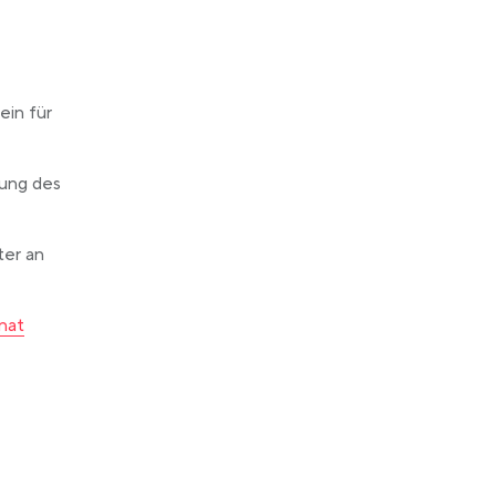
ein für
rung des
ter an
in a new tab
nat