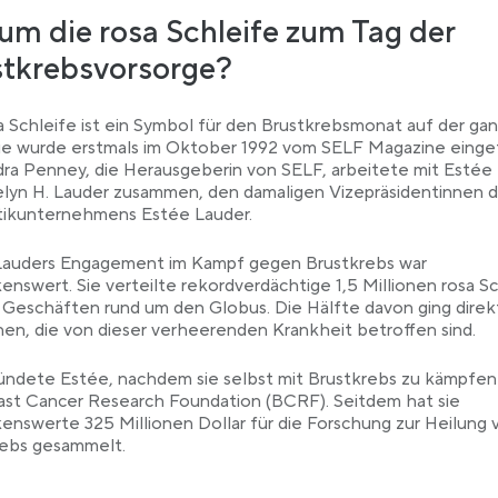
m die rosa Schleife zum Tag der
stkrebsvorsorge?
a Schleife ist ein Symbol für den Brustkrebsmonat auf der ga
ie wurde erstmals im Oktober 1992 vom SELF Magazine einge
ra Penney, die Herausgeberin von SELF, arbeitete mit Estée
lyn H. Lauder zusammen, den damaligen Vizepräsidentinnen 
ikunternehmens Estée Lauder.
Lauders Engagement im Kampf gegen Brustkrebs war
nswert. Sie verteilte rekordverdächtige 1,5 Millionen rosa S
n Geschäften rund um den Globus. Die Hälfte davon ging direk
n, die von dieser verheerenden Krankheit betroffen sind.
ündete Estée, nachdem sie selbst mit Brustkrebs zu kämpfen
ast Cancer Research Foundation (BCRF). Seitdem hat sie
nswerte 325 Millionen Dollar für die Forschung zur Heilung 
rebs gesammelt.