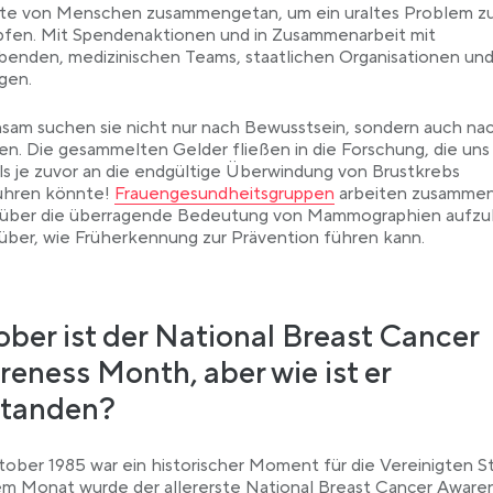
te von Menschen zusammengetan, um ein uraltes Problem z
fen. Mit Spendenaktionen und in Zusammenarbeit mit
enden, medizinischen Teams, staatlichen Organisationen un
igen.
am suchen sie nicht nur nach Bewusstsein, sondern auch na
n. Die gesammelten Gelder fließen in die Forschung, die uns
ls je zuvor an die endgültige Überwindung von Brustkrebs
Link opens in a new tab
ühren könnte!
Frauengesundheitsgruppen
arbeiten zusammen
 über die überragende Bedeutung von Mammographien aufzu
über, wie Früherkennung zur Prävention führen kann.
b
ber ist der National Breast Cancer
eness Month, aber wie ist er
standen?
ober 1985 war ein historischer Moment für die Vereinigten S
em Monat wurde der allererste National Breast Cancer Aware