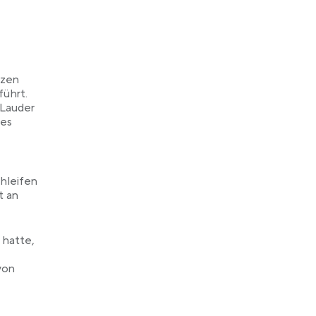
nzen
führt.
 Lauder
des
chleifen
t an
 hatte,
von