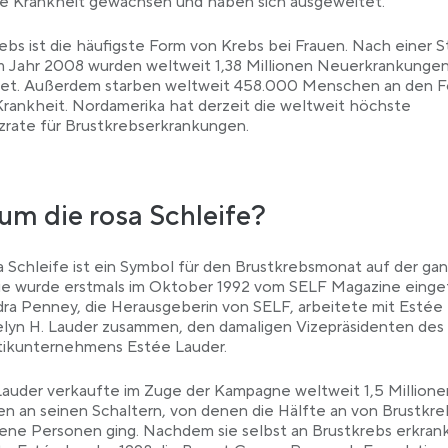
se Krankheit gewachsen und haben sich ausgeweitet.
ebs ist die häufigste Form von Krebs bei Frauen. Nach einer St
m Jahr 2008 wurden weltweit 1,38 Millionen Neuerkrankunge
et. Außerdem starben weltweit 458.000 Menschen an den F
Krankheit. Nordamerika hat derzeit die weltweit höchste
zrate für Brustkrebserkrankungen.
m die rosa Schleife?
a Schleife ist ein Symbol für den Brustkrebsmonat auf der ga
ie wurde erstmals im Oktober 1992 vom SELF Magazine einge
ra Penney, die Herausgeberin von SELF, arbeitete mit Estée
lyn H. Lauder zusammen, den damaligen Vizepräsidenten des
ikunternehmens Estée Lauder.
auder verkaufte im Zuge der Kampagne weltweit 1,5 Millione
en an seinen Schaltern, von denen die Hälfte an von Brustkre
ene Personen ging. Nachdem sie selbst an Brustkrebs erkrank