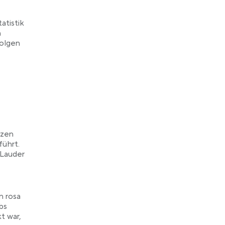
atistik
n
olgen
nzen
führt.
 Lauder
n rosa
bs
t war,