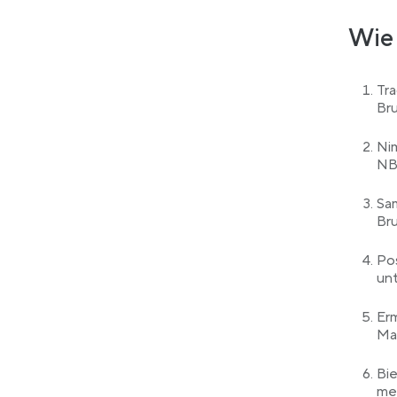
Wie 
Tra
Bru
Nim
NB
Sa
Br
Pos
un
Erm
Ma
Bi
met