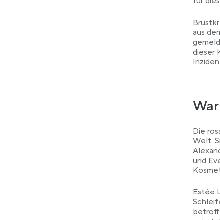
für die
Brustkr
aus de
gemeld
dieser 
Inziden
Waru
Die ros
Welt. S
Alexand
und Eve
Kosmet
Estée L
Schleif
betroff