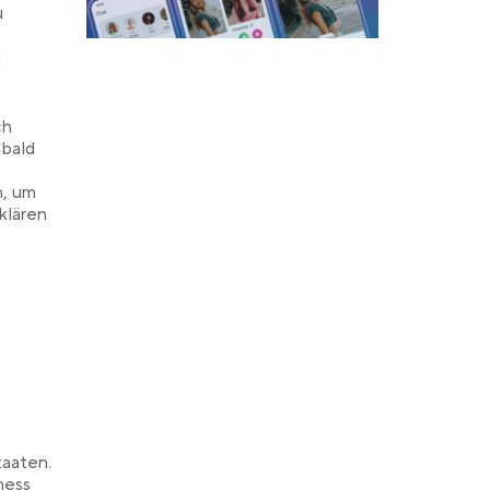
u
d
ch
 bald
, um
klären
taaten.
ness