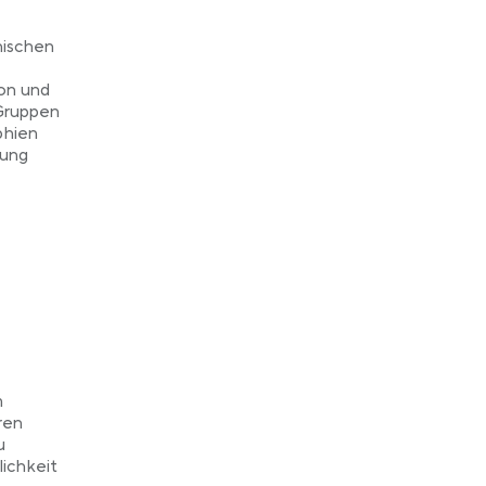
nischen
on und
Gruppen
phien
nung
m
ren
u
lichkeit