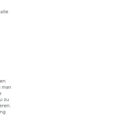
alle
ben
ss man
e
u zu
eren.
ung