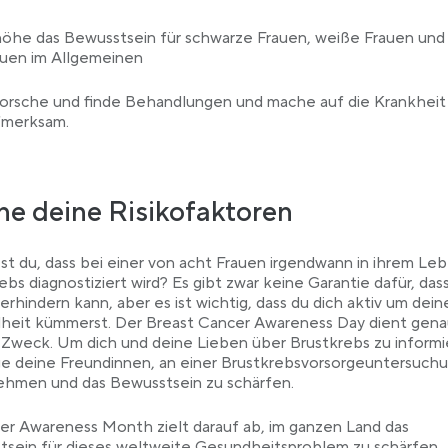
öhe das Bewusstsein für schwarze Frauen, weiße Frauen und 
auen im Allgemeinen
forsche und finde Behandlungen und mache auf die Krankheit
fmerksam.
e deine Risikofaktoren
t du, dass bei einer von acht Frauen irgendwann in ihrem Le
ebs diagnostiziert wird? Es gibt zwar keine Garantie dafür, da
erhindern kann, aber es ist wichtig, dass du dich aktiv um dein
heit kümmerst. Der Breast Cancer Awareness Day dient gena
Zweck. Um dich und deine Lieben über Brustkrebs zu informi
e deine Freundinnen, an einer Brustkrebsvorsorgeuntersuch
ehmen und das Bewusstsein zu schärfen.
er Awareness Month zielt darauf ab, im ganzen Land das
sein für dieses weltweite Gesundheitsproblem zu schärfen.