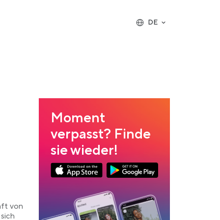
DE
Moment
verpasst? Finde
sie wieder!
Link opens in a new tab
Link opens in a new tab
App Store Download
Google Play Download
aft von
sich