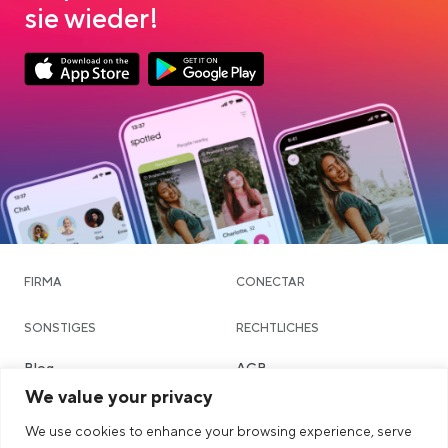
sie wieder!
App Store Download
Google Play Download
FIRMA
CONECTAR
SONSTIGES
RECHTLICHES
Blog
AGB
We value your privacy
Community & Dating
Datenschutzerklärung
We use cookies to enhance your browsing experience, serve
Chatte
Imprint