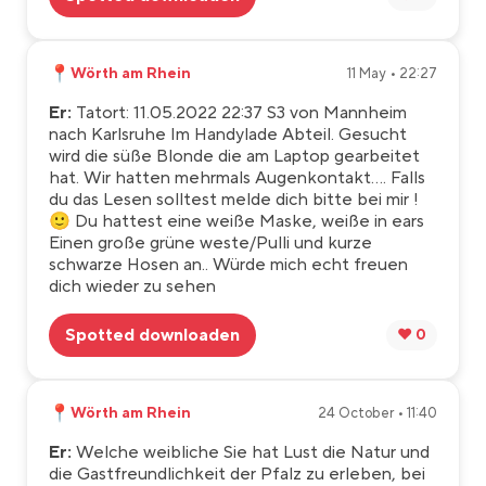
📍
Wörth am Rhein
11 May • 22:27
Er:
Tatort: 11.05.2022 22:37 S3 von Mannheim
nach Karlsruhe Im Handylade Abteil. Gesucht
wird die süße Blonde die am Laptop gearbeitet
hat. Wir hatten mehrmals Augenkontakt.... Falls
du das Lesen solltest melde dich bitte bei mir !
🙂 Du hattest eine weiße Maske, weiße in ears
Einen große grüne weste/Pulli und kurze
schwarze Hosen an.. Würde mich echt freuen
dich wieder zu sehen
Spotted downloaden
❤️ 0
📍
Wörth am Rhein
24 October • 11:40
Er:
Welche weibliche Sie hat Lust die Natur und
die Gastfreundlichkeit der Pfalz zu erleben, bei