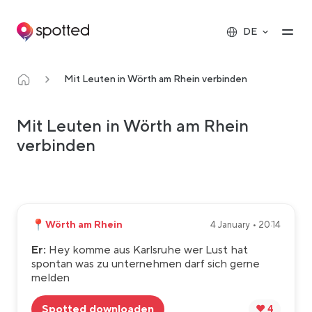
Main navigation
Op
DE
Mit Leuten in Wörth am Rhein verbinden
Mit Leuten in Wörth am Rhein
verbinden
📍
Wörth am Rhein
4 January • 20:14
Er:
Hey komme aus Karlsruhe wer Lust hat
spontan was zu unternehmen darf sich gerne
melden
Spotted downloaden
❤️ 4