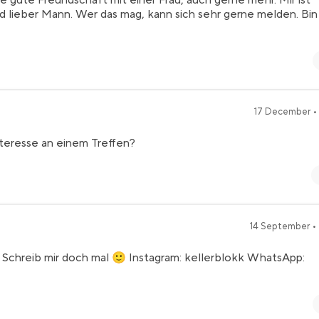
 gute Freundschaft mit einer Frau, auch gerne mehr. Mir ist
und lieber Mann. Wer das mag, kann sich sehr gerne melden. Bin
17 December •
interesse an einem Treffen?
14 September •
chreib mir doch mal 🙂 Instagram: kellerblokk WhatsApp: