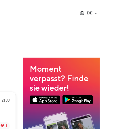
DE
Moment
verpasst? Finde
sie wieder!
 21:33
App Store Download
Google Play Download
❤️ 1