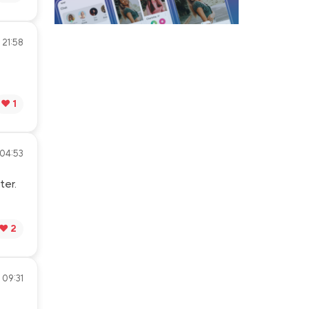
 21:58
❤️ 1
 04:53
ter.
❤️ 2
 09:31