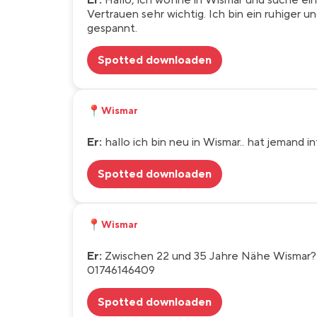
Er:
Hallo, ich wohne in Wismar und suche eine
Vertrauen sehr wichtig. Ich bin ein ruhiger 
gespannt.
Spotted downloaden
📍
Wismar
Er:
hallo ich bin neu in Wismar.. hat jemand 
Spotted downloaden
📍
Wismar
Er:
Zwischen 22 und 35 Jahre Nähe Wismar? S
01746146409
Spotted downloaden