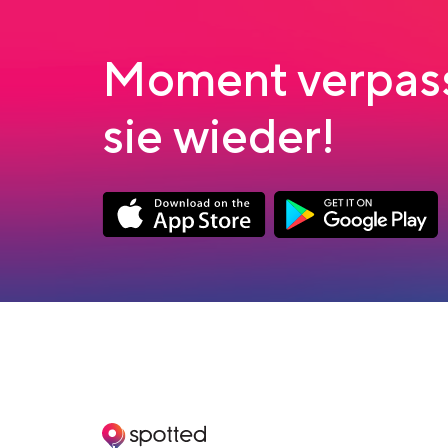
Moment verpass
sie wieder!
App Store Download
Google Play Down