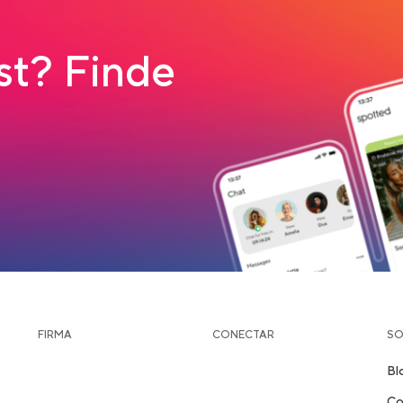
t? Finde
load
FIRMA
CONECTAR
SO
Bl
Co