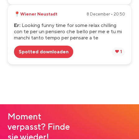
📍
Wiener Neustadt
8 December • 20:50
Er:
Looking funny time for some relax chilling
con te per un pensiero che bello per me e tu mi
manchi tanto tempo per pensare a te
Spotted downloaden
❤️ 1
Moment
verpasst? Finde
sie wieder!