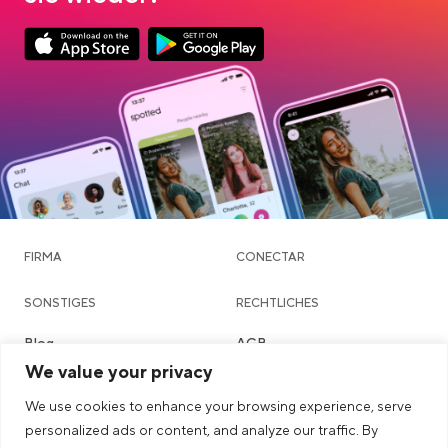
App Store Download
Google Play Download
FIRMA
CONECTAR
SONSTIGES
RECHTLICHES
Blog
AGB
We value your privacy
Community & Dating
Datenschutzerklärung
We use cookies to enhance your browsing experience, serve
Chatte
Imprint
personalized ads or content, and analyze our traffic. By
Städte
Sicherheits- & Community-