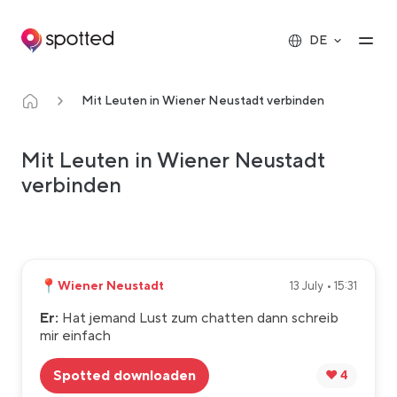
Main navigation
Op
DE
Mit Leuten in Wiener Neustadt verbinden
Mit Leuten in Wiener Neustadt
verbinden
📍
Wiener Neustadt
13 July • 15:31
Er:
Hat jemand Lust zum chatten dann schreib
mir einfach
Spotted downloaden
❤️ 4