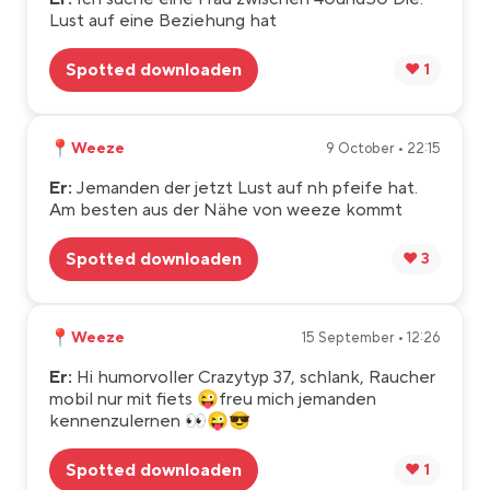
Lust auf eine Beziehung hat
Spotted downloaden
❤️ 1
📍
Weeze
9 October • 22:15
Er:
Jemanden der jetzt Lust auf nh pfeife hat.
Am besten aus der Nähe von weeze kommt
Spotted downloaden
❤️ 3
📍
Weeze
15 September • 12:26
Er:
Hi humorvoller Crazytyp 37, schlank, Raucher
mobil nur mit fiets 😜freu mich jemanden
kennenzulernen 👀😜😎
Spotted downloaden
❤️ 1