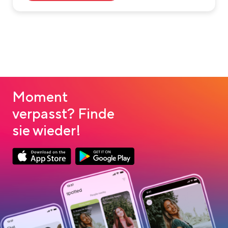
Moment
verpasst? Finde
sie wieder!
App Store Download
Google Play Download