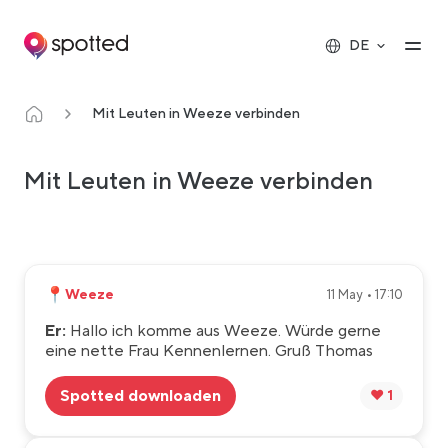
Main navigation
Op
DE
Mit Leuten in Weeze verbinden
Mit Leuten in Weeze verbinden
📍
Weeze
11 May • 17:10
Er:
Hallo ich komme aus Weeze. Würde gerne
eine nette Frau Kennenlernen. Gruß Thomas
Spotted downloaden
❤️ 1