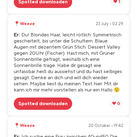
Spotted downloaden
❤️ 1
📍
Weeze
23 July • 02:29
Er:
Du! Blondes Haar, leicht rötlich. Symmetrisch
gescheitelt, bis unter die Schultern. Blaue
Augen mit dezentem Grün Stich. Dessert Valley
gegen 20Uhr (Fischer). Hast mich, mit Grüner
Sonnenbrille gefragt, weshalb ich eine
Sonnenbrille trage. Habe dir gesagt wie
unfassbar heiß du aussiehst und du hast selbiges
gesagt. Denke an dich und will dich wieder
sehen. Maybe liest du meinen Text hier. Mit dir
kann ich mir mehr vorstellen als nur ein Hallo 😮‍💨
Spotted downloaden
❤️ 0
📍
Weeze
20 October • 19:42
Er:
Ich suche eine Frau zwischen 40und50 Die.