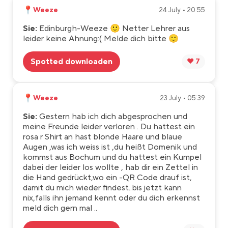
📍
Weeze
24 July • 20:55
Sie:
Edinburgh-Weeze 🙂 Netter Lehrer aus
leider keine Ahnung:( Melde dich bitte 🙂
Spotted downloaden
❤️ 7
📍
Weeze
23 July • 05:39
Sie:
Gestern hab ich dich abgesprochen und
meine Freunde leider verloren . Du hattest ein
rosa r Shirt an hast blonde Haare und blaue
Augen ,was ich weiss ist ,du heißt Domenik und
kommst aus Bochum und du hattest ein Kumpel
dabei der leider los wollte , hab dir ein Zettel in
die Hand gedrückt,wo ein -QR Code drauf ist,
damit du mich wieder findest..bis jetzt kann
nix,falls ihn jemand kennt oder du dich erkennst
meld dich gern mal ..