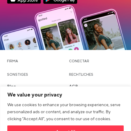
App Store Download
Google Play Download
FIRMA
CONECTAR
SONSTIGES
RECHTLICHES
Blog
AGB
We value your privacy
Community & Dating
Datenschutzerklärung
We use cookies to enhance your browsing experience, serve
Chatte
Imprint
personalized ads or content, and analyze our traffic. By
Städte
Sicherheits- & Community-
clicking "Accept All", you consent to our use of cookies.
Richtlinien