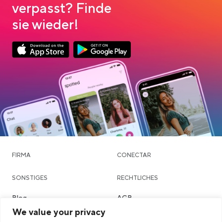
verpasst? Finde
sie wieder!
App Store Download
Google Play Download
FIRMA
CONECTAR
SONSTIGES
RECHTLICHES
Blog
AGB
We value your privacy
Community & Dating
Datenschutzerklärung