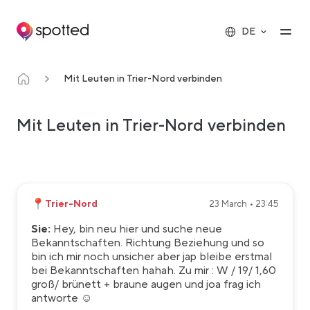
Main navigation
Op
DE
Mit Leuten in Trier-Nord verbinden
Mit Leuten in Trier-Nord verbinden
📍
Trier-Nord
23 March • 23:45
Sie:
Hey, bin neu hier und suche neue
Bekanntschaften. Richtung Beziehung und so
bin ich mir noch unsicher aber jap bleibe erstmal
bei Bekanntschaften hahah. Zu mir : W / 19/ 1,60
groß/ brünett + braune augen und joa frag ich
antworte ☺️