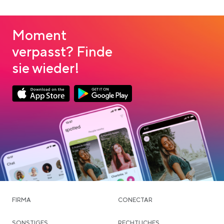
Moment
verpasst? Finde
sie wieder!
App Store Download
Google Play Download
FIRMA
CONECTAR
SONSTIGES
RECHTLICHES