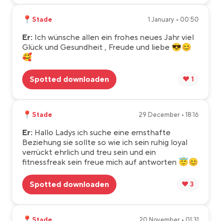
📍
Stade
1 January • 00:50
Er:
Ich wünsche allen ein frohes neues Jahr viel
Glück und Gesundheit , Freude und liebe 😎😊
🥰
Spotted downloaden
❤️ 1
📍
Stade
29 December • 18:16
Er:
Hallo Ladys ich suche eine ernsthafte
Beziehung sie sollte so wie ich sein ruhig loyal
verrückt ehrlich und treu sein und ein
fitnessfreak sein freue mich auf antworten 😇😊
Spotted downloaden
❤️ 3
📍
Stade
20 November • 01:31