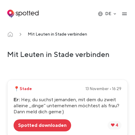
Main navigation
Op
DE
Mit Leuten in Stade verbinden
Mit Leuten in Stade verbinden
📍
Stade
13 November • 16:29
Er:
Hey, du suchst jemanden, mit dem du zweit
alleine ,,dinge" unternehmen möchtest als frau?
Dann meld dich gerne:)
Spotted downloaden
❤️ 4