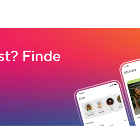
t? Finde
load