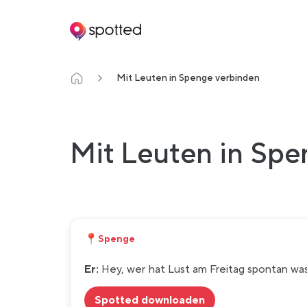
Main navigation
Mit Leuten in Spenge verbinden
Mit Leuten in Spe
📍
Spenge
Er:
Hey, wer hat Lust am Freitag spontan w
Spotted downloaden