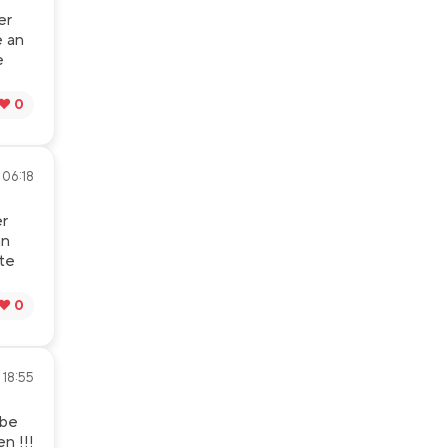
er
e an
e
❤️ 0
 06:18
er
an
te
❤️ 0
• 18:55
abe
n !!!