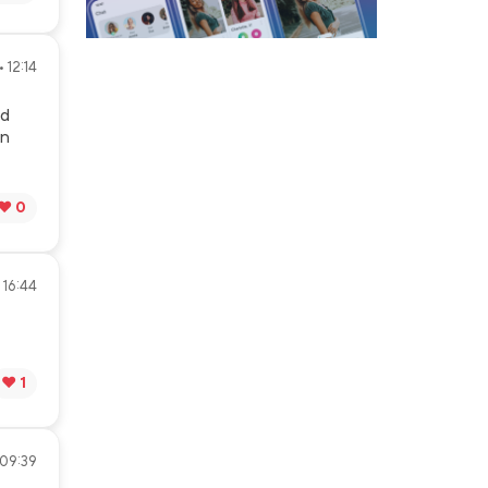
 12:14
nd
in
❤️ 0
• 16:44
❤️ 1
 09:39