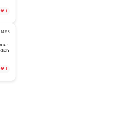
❤️ 1
 14:58
ener
 dich
❤️ 1