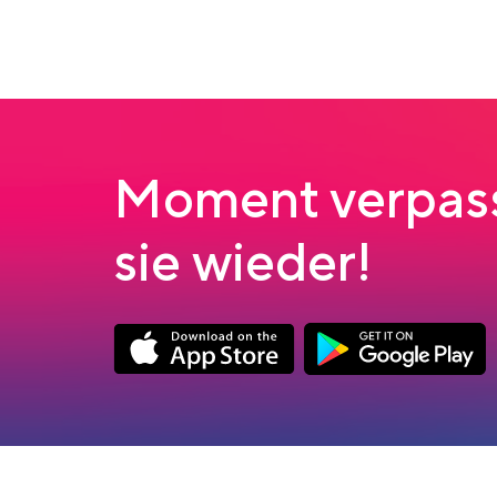
Moment verpass
sie wieder!
App Store Download
Google Play Down