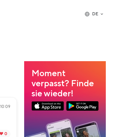
DE
Moment
verpasst? Finde
sie wieder!
• 10:09
App Store Download
Google Play Download
❤️ 0