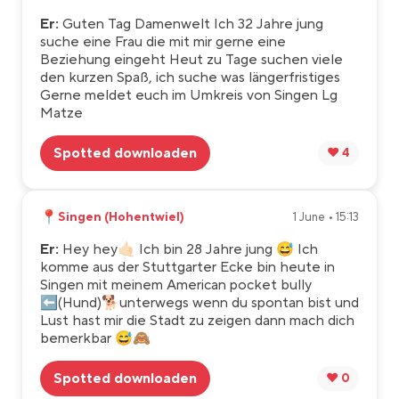
Er:
Guten Tag Damenwelt Ich 32 Jahre jung
suche eine Frau die mit mir gerne eine
Beziehung eingeht Heut zu Tage suchen viele
den kurzen Spaß, ich suche was längerfristiges
Gerne meldet euch im Umkreis von Singen Lg
Matze
Spotted downloaden
❤️ 4
📍
Singen (Hohentwiel)
1 June • 15:13
Er:
Hey hey🤙🏻 Ich bin 28 Jahre jung 😅 Ich
komme aus der Stuttgarter Ecke bin heute in
Singen mit meinem American pocket bully
⬅️(Hund)🐕unterwegs wenn du spontan bist und
Lust hast mir die Stadt zu zeigen dann mach dich
bemerkbar 😅🙈
Spotted downloaden
❤️ 0