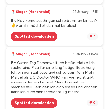
📍
Singen (Hohentwiel)
25 January • 17:51
Er:
Hey kome aus Singen schreibt mir an bin da☺️
✌️wen ihr möchtet dan mal bis gleich
Spotted downloaden
❤️ 6
📍
Singen (Hohentwiel)
12 January • 08:20
Er:
Guten Tag Damenwelt Ich heiße Matze Ich
suche eine Frau für eine langfristige Beziehung
Ich bin gern zuhause und schau gern fern Mehr
Marvel als DC Doctor WHO Fan Vielleicht gibt
es wenn der ein FernsehMarathon mit mir
machen will Gern geh ich dich essen und kochen
kann ich auch nicht schlecht Lg Matze
Spotted downloaden
❤️ 0