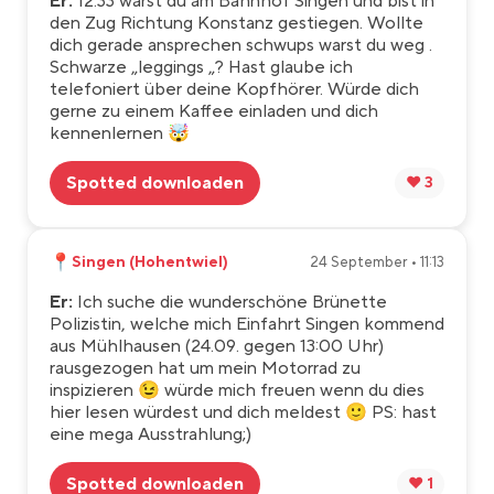
Er:
12.33 warst du am Bahnhof Singen und bist in
den Zug Richtung Konstanz gestiegen. Wollte
dich gerade ansprechen schwups warst du weg .
Schwarze „leggings „? Hast glaube ich
telefoniert über deine Kopfhörer. Würde dich
gerne zu einem Kaffee einladen und dich
kennenlernen 🤯
Spotted downloaden
❤️ 3
📍
Singen (Hohentwiel)
24 September • 11:13
Er:
Ich suche die wunderschöne Brünette
Polizistin, welche mich Einfahrt Singen kommend
aus Mühlhausen (24.09. gegen 13:00 Uhr)
rausgezogen hat um mein Motorrad zu
inspizieren 😉 würde mich freuen wenn du dies
hier lesen würdest und dich meldest 🙂 PS: hast
eine mega Ausstrahlung;)
Spotted downloaden
❤️ 1