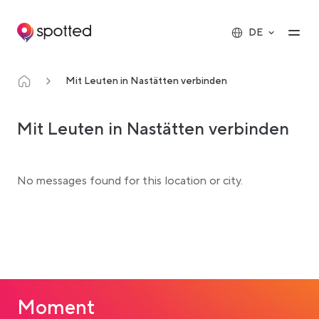
Main navigation
Op
DE
Mit Leuten in Nastätten verbinden
Mit Leuten in Nastätten verbinden
No messages found for this location or city.
Moment