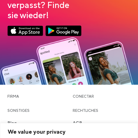
verpasst? Finde
sie wieder!
App Store Download
Google Play Download
FIRMA
CONECTAR
SONSTIGES
RECHTLICHES
Blog
AGB
We value your privacy
Community & Dating
Datenschutzerklärung