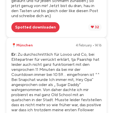
gelaunt und für jeden Schmarrn zuhaben:) So
jetzt genug von mir! Jetzt bist du dran, hau in
den Tasten und bis gleich oder like diesen Post
und schreibe dich an;)
Spotted downloaden
❤️ 32
📍
München
4 February • 14:16
Er:
Zu durchschnittlich für Lovoo und Co, bei
Elitepartner für verrückt erklärt, tja Paarship hat
leider auch nicht ganz funktioniert mit den
versprochen 11 Minuten da bei mir der
Countdown immer bei 10:59... eingefroren ist ^^
Bei Snapchat wurde Ich immer mit, Hey Opa"
angesprochen oder als „ Sugar Daddy"
wahrgenommen. Von daher dachte ich mir
probierst es mal ganz Old School mit an
quatschen in der Stadt. Musste leider feststellen
dass es nicht mehr so wie früher war, das positive
war dass ich trotzdem meine ersten Follower