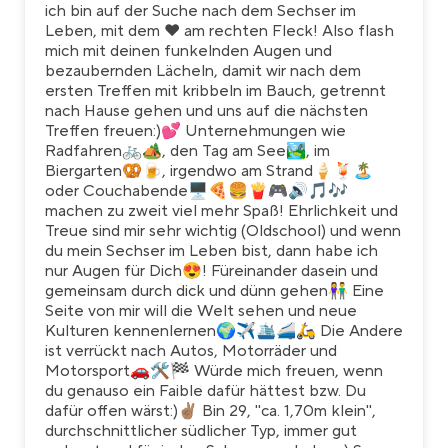
ich bin auf der Suche nach dem Sechser im
Leben, mit dem ❤ am rechten Fleck! Also flash
mich mit deinen funkelnden Augen und
bezaubernden Lächeln, damit wir nach dem
ersten Treffen mit kribbeln im Bauch, getrennt
nach Hause gehen und uns auf die nächsten
Treffen freuen:)💕 Unternehmungen wie
Radfahren🚲🏕, den Tag am See🏞, im
Biergarten🥨🍺, irgendwo am Strand🍦🍹🏝
oder Couchabende🖥🍕🍔🍟🎮🔊🎵🎶
machen zu zweit viel mehr Spaß! Ehrlichkeit und
Treue sind mir sehr wichtig (Oldschool) und wenn
du mein Sechser im Leben bist, dann habe ich
nur Augen für Dich😍! Füreinander dasein und
gemeinsam durch dick und dünn gehen👫 Eine
Seite von mir will die Welt sehen und neue
Kulturen kennenlernen🌍✈🛳🚄🛵 Die Andere
ist verrückt nach Autos, Motorräder und
Motorsport🚗🛠🏁 Würde mich freuen, wenn
du genauso ein Faible dafür hättest bzw. Du
dafür offen wärst:)✌🏽 Bin 29, "ca. 1,70m klein",
durchschnittlicher südlicher Typ, immer gut