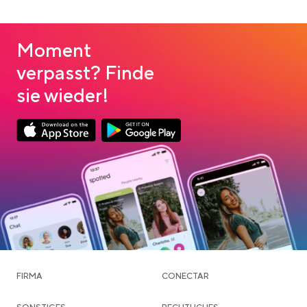
Moment
verpasst? Finde
sie wieder!
App Store Download
Google Play Download
FIRMA
CONECTAR