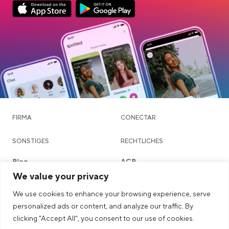
App Store Download
Google Play Download
FIRMA
CONECTAR
SONSTIGES
RECHTLICHES
Blog
AGB
We value your privacy
Community & Dating
Datenschutzerklärung
We use cookies to enhance your browsing experience, serve
Chatte
Imprint
personalized ads or content, and analyze our traffic. By
Städte
Sicherheits- & Community-
clicking "Accept All", you consent to our use of cookies.
Richtlinien