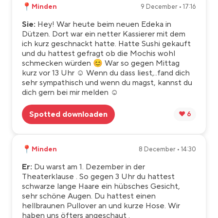
📍
Minden
9 December • 17:16
Sie:
Hey! War heute beim neuen Edeka in
Dützen. Dort war ein netter Kassierer mit dem
ich kurz geschnackt hatte. Hatte Sushi gekauft
und du hattest gefragt ob die Mochis wohl
schmecken würden 😊 War so gegen Mittag
kurz vor 13 Uhr ☺️ Wenn du dass liest,..fand dich
sehr sympathisch und wenn du magst, kannst du
dich gern bei mir melden ☺️
Spotted downloaden
❤️ 6
📍
Minden
8 December • 14:30
Er:
Du warst am 1. Dezember in der
Theaterklause . So gegen 3 Uhr du hattest
schwarze lange Haare ein hübsches Gesicht,
sehr schöne Augen. Du hattest einen
hellbraunen Pullover an und kurze Hose. Wir
haben uns öfters angeschaut .