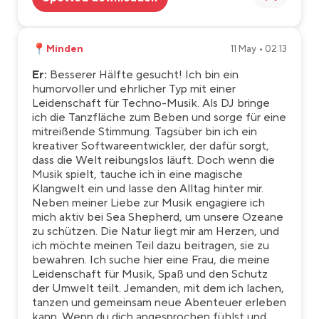
📍
Minden
11 May • 02:13
Er:
Besserer Hälfte gesucht! Ich bin ein
humorvoller und ehrlicher Typ mit einer
Leidenschaft für Techno-Musik. Als DJ bringe
ich die Tanzfläche zum Beben und sorge für eine
mitreißende Stimmung. Tagsüber bin ich ein
kreativer Softwareentwickler, der dafür sorgt,
dass die Welt reibungslos läuft. Doch wenn die
Musik spielt, tauche ich in eine magische
Klangwelt ein und lasse den Alltag hinter mir.
Neben meiner Liebe zur Musik engagiere ich
mich aktiv bei Sea Shepherd, um unsere Ozeane
zu schützen. Die Natur liegt mir am Herzen, und
ich möchte meinen Teil dazu beitragen, sie zu
bewahren. Ich suche hier eine Frau, die meine
Leidenschaft für Musik, Spaß und den Schutz
der Umwelt teilt. Jemanden, mit dem ich lachen,
tanzen und gemeinsam neue Abenteuer erleben
kann. Wenn du dich angesprochen fühlst und