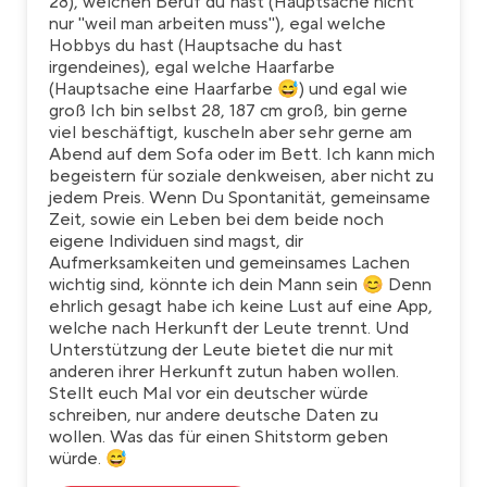
28), welchen Beruf du hast (Hauptsache nicht
nur "weil man arbeiten muss"), egal welche
Hobbys du hast (Hauptsache du hast
irgendeines), egal welche Haarfarbe
(Hauptsache eine Haarfarbe 😅) und egal wie
groß Ich bin selbst 28, 187 cm groß, bin gerne
viel beschäftigt, kuscheln aber sehr gerne am
Abend auf dem Sofa oder im Bett. Ich kann mich
begeistern für soziale denkweisen, aber nicht zu
jedem Preis. Wenn Du Spontanität, gemeinsame
Zeit, sowie ein Leben bei dem beide noch
eigene Individuen sind magst, dir
Aufmerksamkeiten und gemeinsames Lachen
wichtig sind, könnte ich dein Mann sein 😊 Denn
ehrlich gesagt habe ich keine Lust auf eine App,
welche nach Herkunft der Leute trennt. Und
Unterstützung der Leute bietet die nur mit
anderen ihrer Herkunft zutun haben wollen.
Stellt euch Mal vor ein deutscher würde
schreiben, nur andere deutsche Daten zu
wollen. Was das für einen Shitstorm geben
würde. 😅