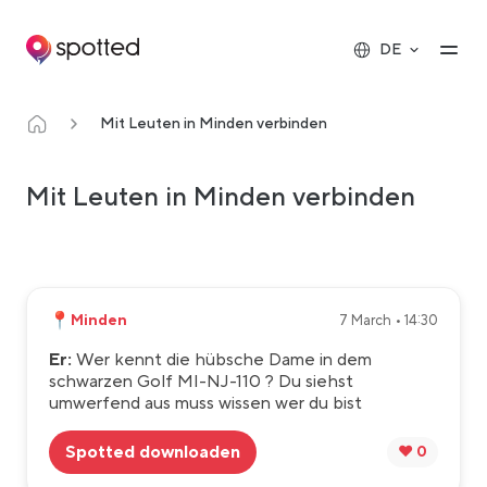
Main navigation
Op
DE
Mit Leuten in Minden verbinden
Mit Leuten in Minden verbinden
📍
Minden
7 March • 14:30
Er:
Wer kennt die hübsche Dame in dem
schwarzen Golf MI-NJ-110 ? Du siehst
umwerfend aus muss wissen wer du bist
Spotted downloaden
❤️ 0