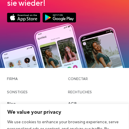
sie wieder!
App Store Download
Google Play Download
FIRMA
CONECTAR
SONSTIGES
RECHTLICHES
Blog
AGB
We value your privacy
Community & Dating
Datenschutzerklärung
We use cookies to enhance your browsing experience, serve
Chatte
Imprint
personalized ads or content, and analyze our traffic. By