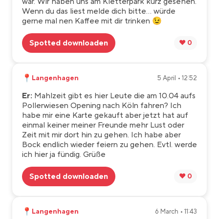
war. Wir haben uns am Kletterpark kurz gesehen.
Wenn du das liest melde dich bitte... würde
gerne mal nen Kaffee mit dir trinken 😉
Spotted downloaden
❤️ 0
📍
Langenhagen
5 April • 12:52
Er:
Mahlzeit gibt es hier Leute die am 10.04 aufs
Pollerwiesen Opening nach Köln fahren? Ich
habe mir eine Karte gekauft aber jetzt hat auf
einmal keiner meiner Freunde mehr Lust oder
Zeit mit mir dort hin zu gehen. Ich habe aber
Bock endlich wieder feiern zu gehen. Evtl. werde
ich hier ja fündig. Grüße
Spotted downloaden
❤️ 0
📍
Langenhagen
6 March • 11:43