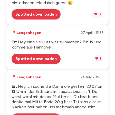
hinterlassen. Meld dich gerne 🙂
Spotted downloaden
❤️ 0
📍
Langenhagen
27 April • 15:37
Er:
Hey eine sie Lust was zu machen? Bin 19 und
komme aus Hannover
Spotted downloaden
❤️ 1
📍
Langenhagen
24 July • 05:33
Er:
Hey ich suche die Dame die gestern 23.07 um
13 Uhr in der Erdsauna im auqalaatzium saß. Du
warst wohl mit deiner Mutter da. Du bist blond
denke mal Mitte Ende 20ig hast Tattoos eins im
Nacken. Wir haben uns mehrmals angeguckt.