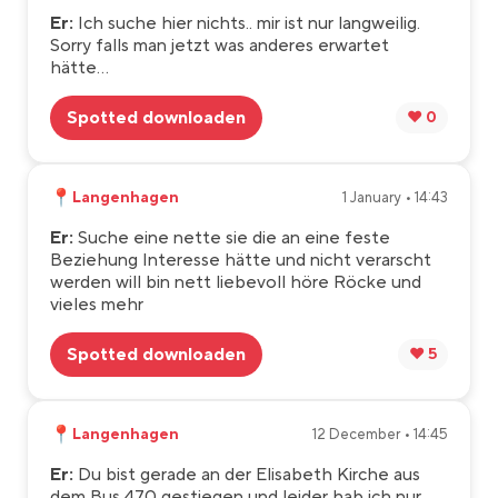
Er:
Ich suche hier nichts.. mir ist nur langweilig.
Sorry falls man jetzt was anderes erwartet
hätte…
Spotted downloaden
❤️ 0
📍
Langenhagen
1 January • 14:43
Er:
Suche eine nette sie die an eine feste
Beziehung Interesse hätte und nicht verarscht
werden will bin nett liebevoll höre Röcke und
vieles mehr
Spotted downloaden
❤️ 5
📍
Langenhagen
12 December • 14:45
Er:
Du bist gerade an der Elisabeth Kirche aus
dem Bus 470 gestiegen und leider hab ich nur