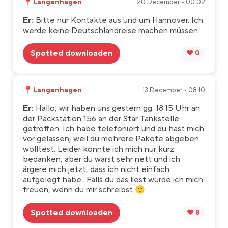
📍
Langenhagen
20 December • 00:02
Er:
Bitte nur Kontakte aus und um Hannover. Ich
werde keine Deutschlandreise machen müssen
Spotted downloaden
❤️ 0
📍
Langenhagen
13 December • 08:10
Er:
Hallo, wir haben uns gestern gg. 18:15 Uhr an
der Packstation 156 an der Star Tankstelle
getroffen. Ich habe telefoniert und du hast mich
vor gelassen, weil du mehrere Pakete abgeben
wolltest. Leider konnte ich mich nur kurz
bedanken, aber du warst sehr nett und ich
ärgere mich jetzt, dass ich nicht einfach
aufgelegt habe.. Falls du das liest würde ich mich
freuen, wenn du mir schreibst 🙂
Spotted downloaden
❤️ 8