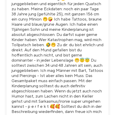
junggeblieben und eigentlich für jeden Quatsch
zu haben. Meine Eckdaten: noch ein paar Tage
38 Jahre jung (gefühlte 25), mit ganzen 156 cm
ein curvy Minion 🤭🤪 Ich habe Tattoos, braune
Haare und blaue/grüne Augen. Ich habe einen
11jährigen Sohn und meine Kinderplanung ist
absolut abgeschlossen. Du darfst super gerne
Kinder haben. Wer Katastrophen mag, wird mich
Tollpatsch lieben. 🤣🤭 Zu dir: du bist ehrlich und
direkt. Auf den Mund gefallen bist du
hoffentlich auch nicht, und bist gerne
dominanter - in jeder Lebenslage 😬😇😇 Du
solltest zwischen 34 und 48 Jahren alt sein, auch
junggeblieben. Ich mag Männer mit Bart, Tattoos
und Piercings - Ist aber alles kein Muss. Das
Gesamtpaket muss einfach passen. Mit der
Kinderplanung solltest du auch definitiv
abgeschlossen haben. Wenn du jetzt auch noch
Humor hast, zum Lachen nicht in den Keller
gehst und mit Sarkasmus/Ironie super umgehen
kannst - p e r f e k t 🥰🥰 Solltest du dich in der
Beschreibung wiederfinden, dann freue ich mich