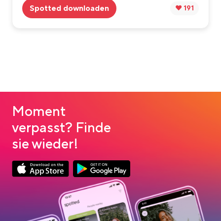
Spotted downloaden
❤️ 191
Moment
verpasst? Finde
sie wieder!
App Store Download
Google Play Download