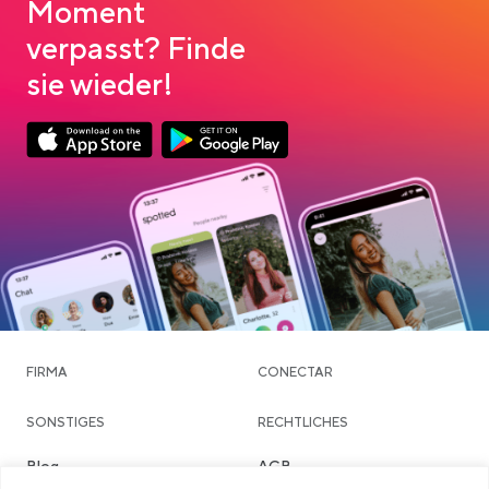
Moment
verpasst? Finde
sie wieder!
App Store Download
Google Play Download
FIRMA
CONECTAR
SONSTIGES
RECHTLICHES
Blog
AGB