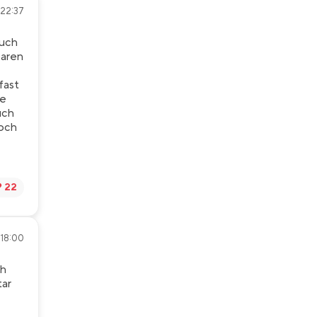
 22:37
auch
baren
fast
ne
uch
noch
️ 22
 18:00
ch
tar