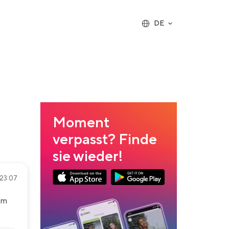
DE
Moment
verpasst? Finde
sie wieder!
 23:07
App Store Download
Google Play Download
em