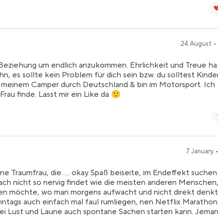
❤
24 August •
 Beziehung um endlich anzukommen. Ehrlichkeit und Treue ha
n, es sollte kein Problem für dich sein bzw. du solltest Kinde
mit meinem Camper durch Deutschland & bin im Motorsport. Ich
rau finde. Lasst mir ein Like da 🙂
7 January •
ne Traumfrau, die….. okay Spaß beiseite, im Endeffekt suchen 
ach nicht so nervig findet wie die meisten anderen Menschen,
sen möchte, wo man morgens aufwacht und nicht direkt denkt
nntags auch einfach mal faul rumliegen, nen Netflix Marathon
bei Lust und Laune auch spontane Sachen starten kann. Jema