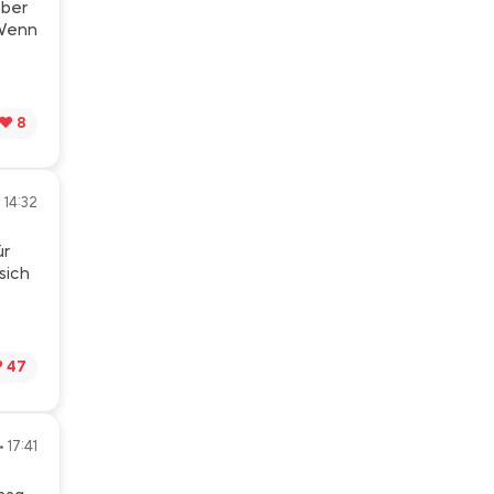
über
 Wenn
❤️ 8
 14:32
ür
sich
️ 47
 17:41