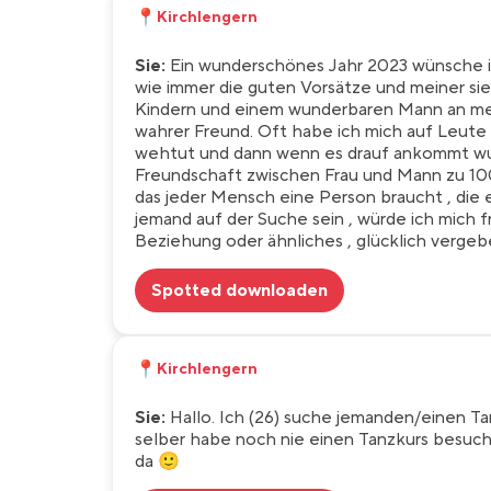
📍
Kirchlengern
Sie:
Ein wunderschönes Jahr 2023 wünsche i
wie immer die guten Vorsätze und meiner s
Kindern und einem wunderbaren Mann an mein
wahrer Freund. Oft habe ich mich auf Leute 
wehtut und dann wenn es drauf ankommt wurde
Freundschaft zwischen Frau und Mann zu 100
das jeder Mensch eine Person braucht , die e
jemand auf der Suche sein , würde ich mich
Beziehung oder ähnliches , glücklich vergeb
Spotted downloaden
📍
Kirchlengern
Sie:
Hallo. Ich (26) suche jemanden/einen Tan
selber habe noch nie einen Tanzkurs besucht
da 🙂