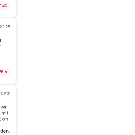
️ 25
 22:25
t
r
❤️ 6
 09:31
wir
 mit
: oh
nden,