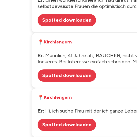
Er:
Einen wunderschönen! Ich hau direkt mal r
selbstbewusste Frauen die optimistisch dur
Spotted downloaden
📍
Kirchlengern
Er:
Männlich, 41 Jahre alt, RAUCHER, nicht ve
lockeres. Bei Interesse einfach schreiben. M
Spotted downloaden
📍
Kirchlengern
Er:
Hi, ich suche Frau mit der ich ganze Leb
Spotted downloaden