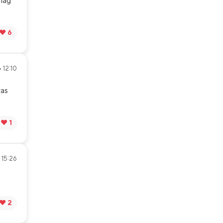
 mag
❤️ 6
 12:10
was
❤️ 1
 15:26
❤️ 2