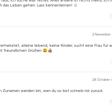
aus, ich suche was festes. Alles andere ist nichts meins, ich
ch das Leben gehen. Lass kennenlernen! ☺️
2 November •
rheiratet, alleine lebend, keine Kinder; sucht eine Frau für 
it freundlichen Grüßen 😃👍🏽
24 October •
en Zunamen werden bin, wen du so bist schreib mir zurück