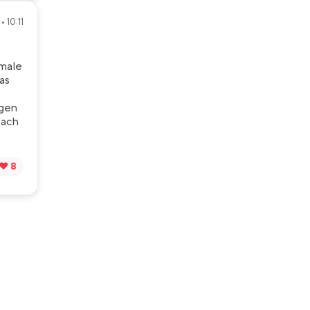
• 10:11
rmale
as
igen
fach
❤️ 8