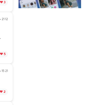
❤️ 3
• 21:12
r
❤️ 5
 15:21
❤️ 2