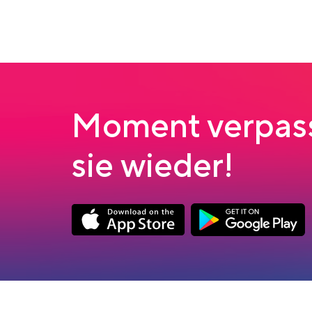
Moment verpass
sie wieder!
App Store Download
Google Play Down