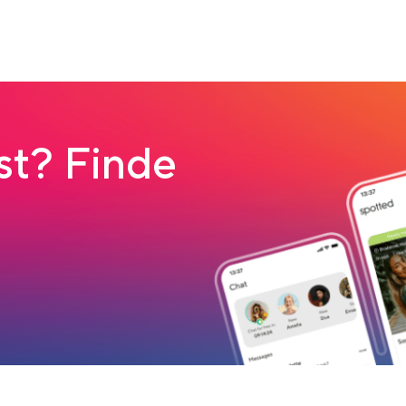
t? Finde
load