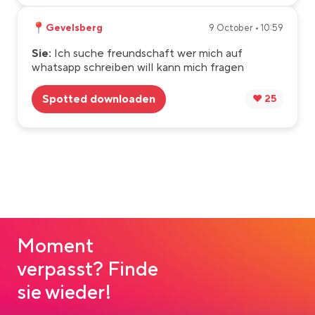
📍
Gevelsberg
9 October • 10:59
Sie:
Ich suche freundschaft wer mich auf
whatsapp schreiben will kann mich fragen
Spotted downloaden
❤️ 25
Moment
verpasst? Finde
sie wieder!