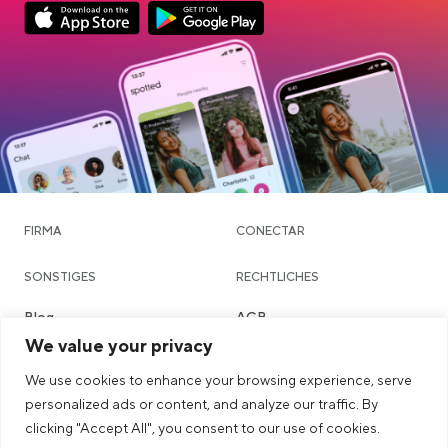
App Store Download
Google Play Download
FIRMA
CONECTAR
SONSTIGES
RECHTLICHES
Blog
AGB
We value your privacy
Community & Dating
Datenschutzerklärung
We use cookies to enhance your browsing experience, serve
Chatte
Imprint
personalized ads or content, and analyze our traffic. By
Städte
Sicherheits- & Community-
clicking "Accept All", you consent to our use of cookies.
Richtlinien