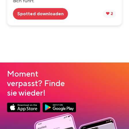
dich führt.
Spotted downloaden
❤️ 2
Moment
verpasst? Finde
sie wieder!
App Store Download
Google Play Download