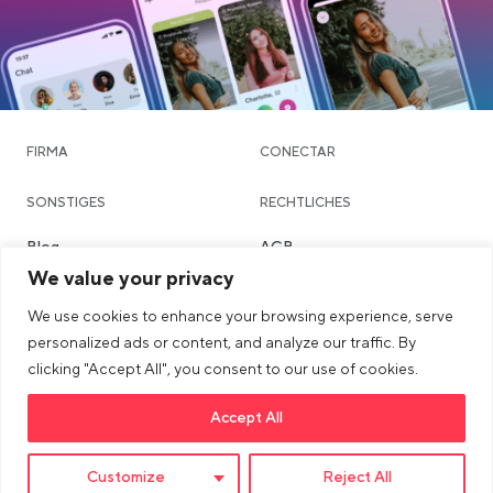
FIRMA
CONECTAR
SONSTIGES
RECHTLICHES
Blog
AGB
We value your privacy
Community & Dating
Datenschutzerklärung
We use cookies to enhance your browsing experience, serve
Chatte
Imprint
personalized ads or content, and analyze our traffic. By
Städte
Sicherheits- & Community-
clicking "Accept All", you consent to our use of cookies.
Richtlinien
Accept All
>Link to tiktok profile
>Link to Instagram profile
>Link to Youtube profile
Customize
Reject All
© 2026 dua AG. All right reserved.