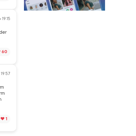
• 19:15
nder
️ 60
 19:57
im
irm
h
❤️ 1