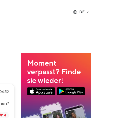
DE
Moment
verpasst? Finde
sie wieder!
04:52
App Store Download
Google Play Download
rnen?
❤️ 4