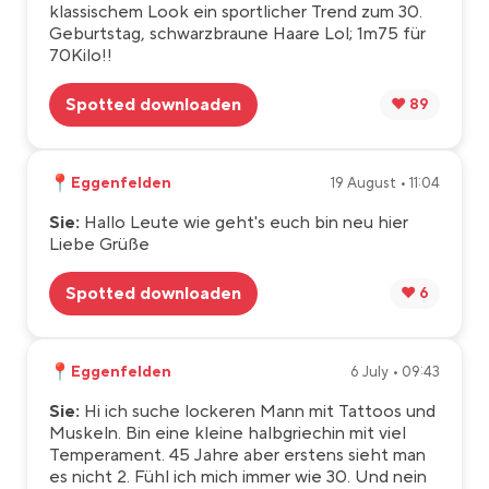
klassischem Look ein sportlicher Trend zum 30.
Geburtstag, schwarzbraune Haare Lol; 1m75 für
70Kilo!!
Spotted downloaden
❤️ 89
📍
Eggenfelden
19 August • 11:04
Sie:
Hallo Leute wie geht's euch bin neu hier
Liebe Grüße
Spotted downloaden
❤️ 6
📍
Eggenfelden
6 July • 09:43
Sie:
Hi ich suche lockeren Mann mit Tattoos und
Muskeln. Bin eine kleine halbgriechin mit viel
Temperament. 45 Jahre aber erstens sieht man
es nicht 2. Fühl ich mich immer wie 30. Und nein