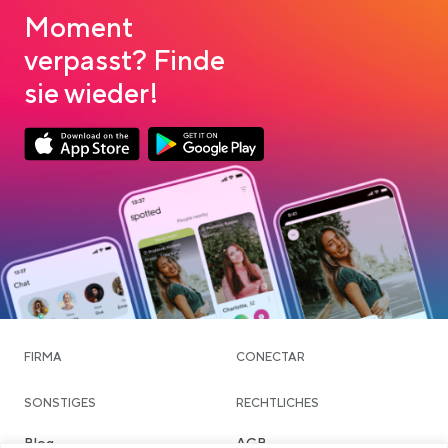
Moment
verpasst? Finde
sie wieder!
App Store Download
Google Play Download
FIRMA
CONECTAR
SONSTIGES
RECHTLICHES
Blog
AGB