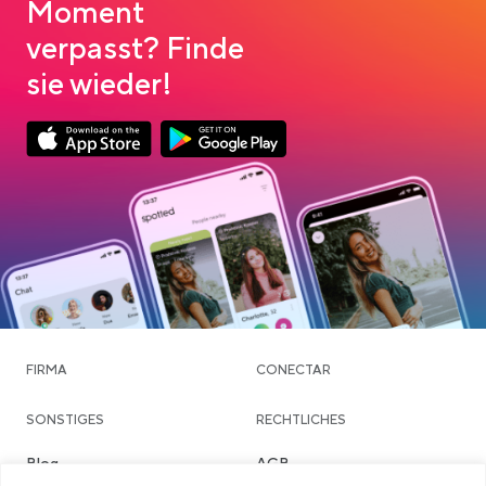
Moment
verpasst? Finde
sie wieder!
App Store Download
Google Play Download
FIRMA
CONECTAR
SONSTIGES
RECHTLICHES
Blog
AGB