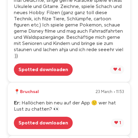
mal Gedichte, singe gerne Karaoke spiele etwas
Ukulele und Gitarre. Zeichne, spiele Schach und
neues Hobby: Filzen (ganz ganz toll diese
Technik, ich filze Tiere, Schlümpfe, cartoon
figuren etc.) Ich spiele gerne Pokemon, schaue
gerne Disney filme und mag auch Fahrradfahrten
und Waldspaziergänge. Beschäftige mich gerne
mit Senioren und Kindern und bringe sie zum
staunen und lachen ahja und ich rede seeehr viel
:))
Spotted downloaden
❤️ 4
📍
Bruchsal
23 March • 11:53
Er:
Hallöchen bin neu auf der App 🙂 wer hat
Lust zu chatten? 👀
Spotted downloaden
❤️ 1