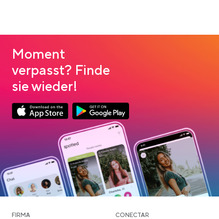
Moment
verpasst? Finde
sie wieder!
App Store Download
Google Play Download
FIRMA
CONECTAR