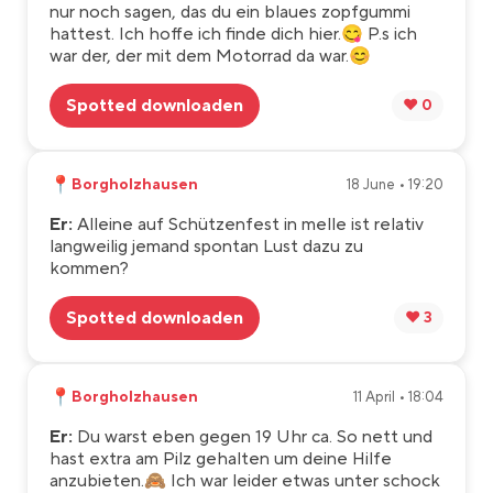
nur noch sagen, das du ein blaues zopfgummi
hattest. Ich hoffe ich finde dich hier.😋 P.s ich
war der, der mit dem Motorrad da war.😊
Spotted downloaden
❤️ 0
📍
Borgholzhausen
18 June • 19:20
Er:
Alleine auf Schützenfest in melle ist relativ
langweilig jemand spontan Lust dazu zu
kommen?
Spotted downloaden
❤️ 3
📍
Borgholzhausen
11 April • 18:04
Er:
Du warst eben gegen 19 Uhr ca. So nett und
hast extra am Pilz gehalten um deine Hilfe
anzubieten.🙈 Ich war leider etwas unter schock