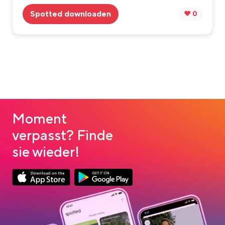
Spotted downloaden
❤️ 0
Moment
verpasst? Finde
sie wieder!
App Store Download
Google Play Download