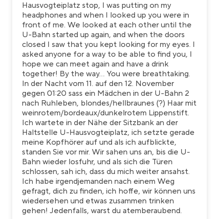
Hausvogteiplatz stop, I was putting on my
headphones and when I looked up you were in
front of me. We looked at each other until the
U-Bahn started up again, and when the doors
closed I saw that you kept looking for my eyes. I
asked anyone for a way to be able to find you, I
hope we can meet again and have a drink
together! By the way... You were breathtaking.
In der Nacht vom 11. auf den 12. November
gegen 01:20 sass ein Mädchen in der U-Bahn 2
nach Ruhleben, blondes/hellbraunes (?) Haar mit
weinrotem/bordeaux/dunkelrotem Lippenstift.
Ich wartete in der Nähe der Sitzbank an der
Haltstelle U-Hausvogteiplatz, ich setzte gerade
meine Kopfhörer auf und als ich aufblickte,
standen Sie vor mir. Wir sahen uns an, bis die U-
Bahn wieder losfuhr, und als sich die Türen
schlossen, sah ich, dass du mich weiter ansahst.
Ich habe irgendjemanden nach einem Weg
gefragt, dich zu finden, ich hoffe, wir können uns
wiedersehen und etwas zusammen trinken
gehen! Jedenfalls, warst du atemberaubend.