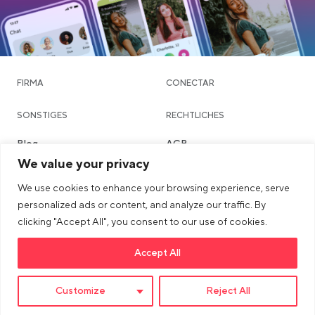
FIRMA
CONECTAR
SONSTIGES
RECHTLICHES
Blog
AGB
We value your privacy
Community & Dating
Datenschutzerklärung
We use cookies to enhance your browsing experience, serve
Chatte
Imprint
personalized ads or content, and analyze our traffic. By
Städte
Sicherheits- & Community-
clicking "Accept All", you consent to our use of cookies.
Richtlinien
Accept All
>Link to tiktok profile
>Link to Instagram profile
>Link to Youtube profile
Customize
Reject All
© 2026 dua AG. All right reserved.