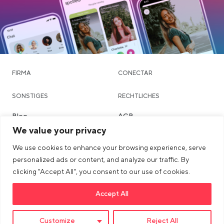
FIRMA
CONECTAR
SONSTIGES
RECHTLICHES
Blog
AGB
We value your privacy
Community & Dating
Datenschutzerklärung
We use cookies to enhance your browsing experience, serve
Chatte
Imprint
personalized ads or content, and analyze our traffic. By
Städte
Sicherheits- & Community-
clicking "Accept All", you consent to our use of cookies.
Richtlinien
Accept All
>Link to tiktok profile
>Link to Instagram profile
>Link to Youtube profile
Customize
Reject All
© 2026 dua AG. All right reserved.