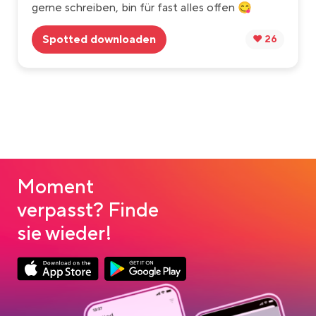
gerne schreiben, bin für fast alles offen 😋
Spotted downloaden
❤️ 26
Moment
verpasst? Finde
sie wieder!
App Store Download
Google Play Download