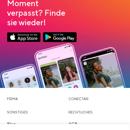
Moment
verpasst? Finde
sie wieder!
App Store Download
Google Play Download
FIRMA
CONECTAR
SONSTIGES
RECHTLICHES
Blog
AGB