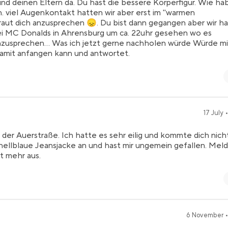
und deinen Eltern da. Du hast die bessere Körperfigur. Wie ha
 viel Augenkontakt hatten wir aber erst im "warmen
raut dich anzusprechen 😞. Du bist dann gegangen aber wir h
 MC Donalds in Ahrensburg um ca. 22uhr gesehen wo es
anzusprechen... Was ich jetzt gerne nachholen würde Würde m
damit anfangen kann und antwortet.
17 July 
er Auerstraße. Ich hatte es sehr eilig und kommte dich nich
hellblaue Jeansjacke an und hast mir ungemein gefallen. Mel
ht mehr aus.
6 November •