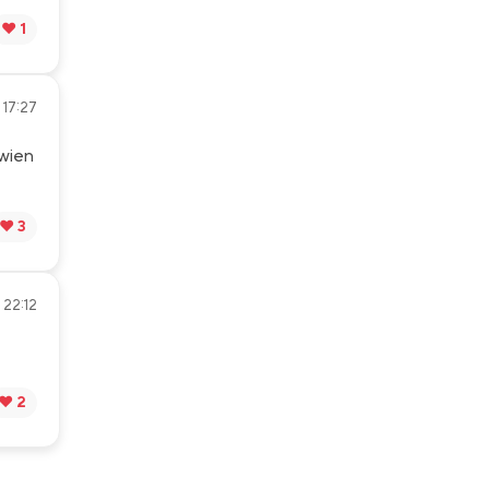
❤️ 1
 17:27
 wien
❤️ 3
 22:12
❤️ 2