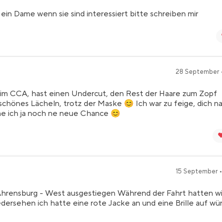
in Dame wenn sie sind interessiert bitte schreiben mir
28 September •
im CCA, hast einen Undercut, den Rest der Haare zum Zopf
hönes Lächeln, trotz der Maske 😊 Ich war zu feige, dich n
me ich ja noch ne neue Chance 😊
❤
15 September •
 Ahrensburg - West ausgestiegen Während der Fahrt hatten wi
ersehen ich hatte eine rote Jacke an und eine Brille auf wü