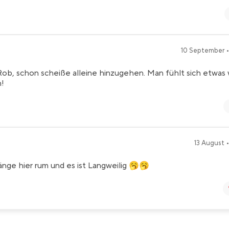
10 September •
ob, schon scheiße alleine hinzugehen. Man fühlt sich etwas
n!
13 August •
änge hier rum und es ist Langweilig 🥱🥱