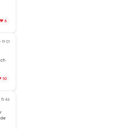
❤️ 6
 19:01
ach
️ 10
 15:46
r
rde