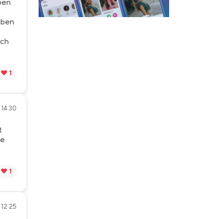
ben
aben
ich
❤️ 1
• 14:30
t
de
❤️ 1
 12:25