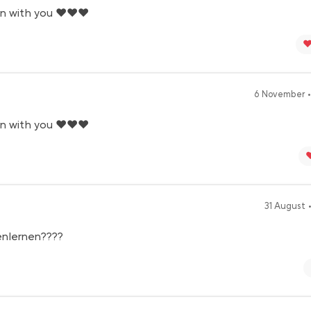
n with you ❤️❤️❤️
❤
6 November •
n with you ❤️❤️❤️
❤
31 August •
enlernen????