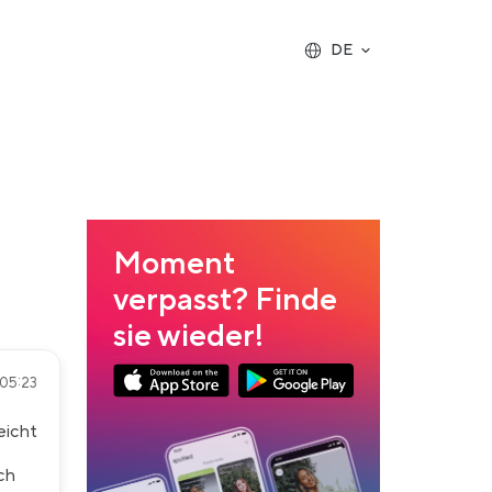
DE
Moment
verpasst? Finde
sie wieder!
05:23
App Store Download
Google Play Download
eicht
ch