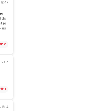
 12:47
ei
l du
ster
o es
❤️ 2
 09:06
❤️ 1
 18:14