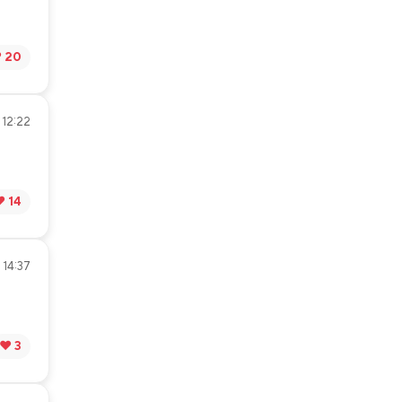
️ 20
 12:22
️ 14
 14:37
❤️ 3