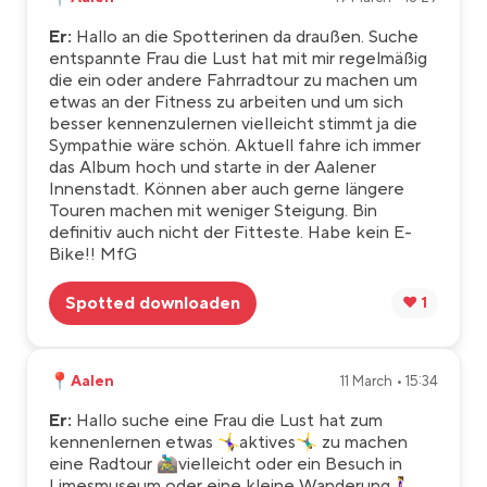
Er:
Hallo an die Spotterinen da draußen. Suche
entspannte Frau die Lust hat mit mir regelmäßig
die ein oder andere Fahrradtour zu machen um
etwas an der Fitness zu arbeiten und um sich
besser kennenzulernen vielleicht stimmt ja die
Sympathie wäre schön. Aktuell fahre ich immer
das Album hoch und starte in der Aalener
Innenstadt. Können aber auch gerne längere
Touren machen mit weniger Steigung. Bin
definitiv auch nicht der Fitteste. Habe kein E-
Bike!! MfG
Spotted downloaden
❤️ 1
📍
Aalen
11 March • 15:34
Er:
Hallo suche eine Frau die Lust hat zum
kennenlernen etwas 🤸‍♀️aktives🤸‍♂️ zu machen
eine Radtour 🚵🏽‍♂️vielleicht oder ein Besuch in
Limesmuseum oder eine kleine Wanderung🚶‍♀️