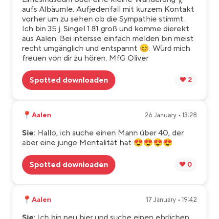
aufs Albäumle. Aufjedenfall mit kurzem Kontakt
vorher um zu sehen ob die Sympathie stimmt.
Ich bin 35 j. Singel 1.81 groß und komme dierekt
aus Aalen. Bei intersse einfach melden bin meist
recht umgänglich und entspannt 😊. Würd mich
freuen von dir zu hören. MfG Oliver
Spotted downloaden
❤️ 2
📍
Aalen
26 January • 13:28
Sie:
Hallo, ich suche einen Mann über 40, der
aber eine junge Mentalität hat 😍😍😍😍
Spotted downloaden
❤️ 0
📍
Aalen
17 January • 19:42
Sie:
Ich bin neu hier und suche einen ehrlichen