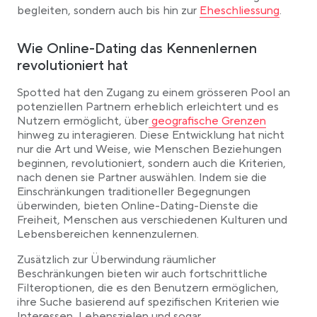
Link opens in a new ta
begleiten, sondern auch bis hin zur
Eheschliessung
.
Wie Online-Dating das Kennenlernen
revolutioniert hat
Spotted hat den Zugang zu einem grösseren Pool an
potenziellen Partnern erheblich erleichtert und es
Link opens in a new tab
Nutzern ermöglicht, über
geografische Grenzen
hinweg zu interagieren. Diese Entwicklung hat nicht
nur die Art und Weise, wie Menschen Beziehungen
beginnen, revolutioniert, sondern auch die Kriterien,
nach denen sie Partner auswählen. Indem sie die
Einschränkungen traditioneller Begegnungen
überwinden, bieten Online-Dating-Dienste die
Freiheit, Menschen aus verschiedenen Kulturen und
Lebensbereichen kennenzulernen.
Zusätzlich zur Überwindung räumlicher
Beschränkungen bieten wir auch fortschrittliche
Filteroptionen, die es den Benutzern ermöglichen,
ihre Suche basierend auf spezifischen Kriterien wie
Interessen, Lebenszielen und sogar