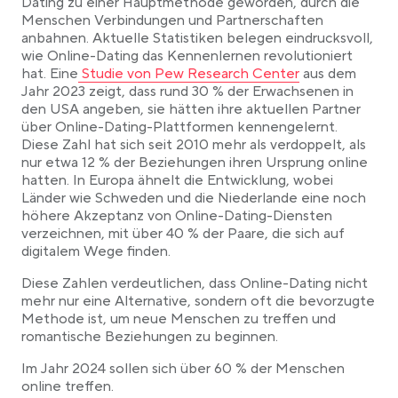
Dating zu einer Hauptmethode geworden, durch die
Menschen Verbindungen und Partnerschaften
anbahnen. Aktuelle Statistiken belegen eindrucksvoll,
wie Online-Dating das Kennenlernen revolutioniert
Link opens in a new tab
hat. Eine
Studie von Pew Research Center
aus dem
Jahr 2023 zeigt, dass rund 30 % der Erwachsenen in
den USA angeben, sie hätten ihre aktuellen Partner
über Online-Dating-Plattformen kennengelernt.
Diese Zahl hat sich seit 2010 mehr als verdoppelt, als
nur etwa 12 % der Beziehungen ihren Ursprung online
hatten. In Europa ähnelt die Entwicklung, wobei
Länder wie Schweden und die Niederlande eine noch
höhere Akzeptanz von Online-Dating-Diensten
verzeichnen, mit über 40 % der Paare, die sich auf
digitalem Wege finden.
Diese Zahlen verdeutlichen, dass Online-Dating nicht
mehr nur eine Alternative, sondern oft die bevorzugte
Methode ist, um neue Menschen zu treffen und
romantische Beziehungen zu beginnen.
Im Jahr 2024 sollen sich über 60 % der Menschen
online treffen.