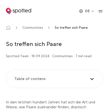
Main navigation
Op
DE
Communities
So treffen sich Paare
So treffen sich Paare
Spotted Team
·
18.09.2024
·
Communities
·
7 min read
Table of contens
Traditionelle Wege, wie sich Paare fanden: Ein
Rückblick
Die digitale Revolution: Die Rolle des Internets in
In den letzten hundert Jahren hat sich die Art und
modernen Beziehungen
Weise, wie Paare zueinander finden, drastisch