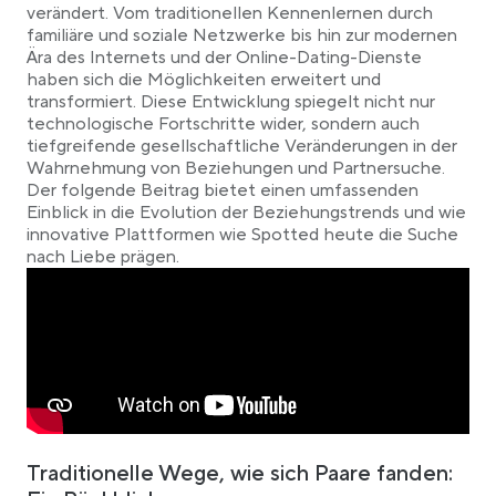
Das Aufkommen von Online-Dating-Plattformen
verändert. Vom traditionellen Kennenlernen durch
familiäre und soziale Netzwerke bis hin zur modernen
Online-Dating-Dienste in den 1990ern und ihre
Ära des Internets und der Online-Dating-Dienste
Auswirkungen
haben sich die Möglichkeiten erweitert und
Der Übergang von persönlicher
transformiert. Diese Entwicklung spiegelt nicht nur
Partnervermittlung zu algorithm-based
technologische Fortschritte wider, sondern auch
matching
tiefgreifende gesellschaftliche Veränderungen in der
Wie Online-Dating das Kennenlernen
Wahrnehmung von Beziehungen und Partnersuche.
revolutioniert hat
Der folgende Beitrag bietet einen umfassenden
Der aktuelle Stand der Partnersuche: Online vs.
Einblick in die Evolution der Beziehungstrends und wie
Offline
innovative Plattformen wie Spotted heute die Suche
Wie die Pandemie die Nutzung von Dating-
nach Liebe prägen.
Apps beschleunigte
Vorteile und Herausforderungen des Online-
Datings
Bequemlichkeit und breitere
Auswahlmöglichkeiten
Traditionelle Wege, wie sich Paare fanden: