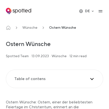
Main navigation
Op
DE
Wünsche
Ostern Wünsche
Ostern Wünsche
Spotted Team
·
13.09.2023
·
Wünsche
·
12 min read
Table of contens
Klassische Ostern Wünsche
Religiöse Segenswünsche
Ostern Wünsche: Ostern, einer der beliebtesten
Wünsche für die Familie
Feiertage im Christentum, erinnert an die
Freundschaft und Kameradschaft