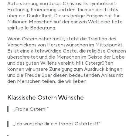
Auferstehung von Jesus Christus. Es symbolisiert
Ermutigungs- und Hoffnungswünsche
Hoffnung, Erneuerung und den Triumph des Lichts
Wachstum und Erneuerung
über die Dunkelheit. Dieses heilige Ereignis hat für
Millionen Menschen auf der ganzen Welt eine tiefe
Lustige Osterwünsche
spirituelle Bedeutung.
Wenn Ostern näher rückt, steht die Tradition des
Verschickens von Herzenswünschen im Mittelpunkt.
Es ist eine altehrwürdige Geste, die religiöse Grenzen
überschreitet und die Menschen im Geiste der Liebe
und des guten Willens vereint. Mit Ostergrüßen
können wir unsere Zuneigung zum Ausdruck bringen
und die Freude über diesen bedeutenden Anlass mit
den Menschen teilen, die wir lieben.
Klassische Ostern Wünsche
„Frohe Ostern!“
„Ich wünsche dir ein frohes Osterfest!“