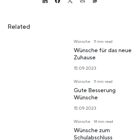
Link opens in a new tab
>Share on Linkedin
Link opens in a new tab
>Share on Facebook
Link opens in a new tab
>Share on Twitter
Link opens in a new tab
>Share on Email
Related
·
Wünsche
11 min read
Wünsche für das neue
Zuhause
15.09.2023
·
Wünsche
11 min read
Gute Besserung
Wünsche
15.09.2023
·
Wünsche
14 min read
Wünsche zum
Schulabschluss