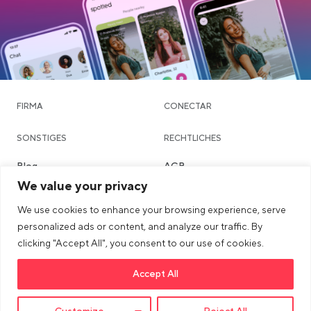
FIRMA
CONECTAR
SONSTIGES
RECHTLICHES
Blog
AGB
We value your privacy
Community & Dating
Datenschutzerklärung
We use cookies to enhance your browsing experience, serve
Chatte
Imprint
personalized ads or content, and analyze our traffic. By
Städte
Sicherheits- & Community-
clicking "Accept All", you consent to our use of cookies.
Richtlinien
Accept All
Link opens in a new tab
>Link to tiktok profile
Link opens in a new tab
>Link to Instagram profile
Link opens in a new tab
>Link to Youtube profile