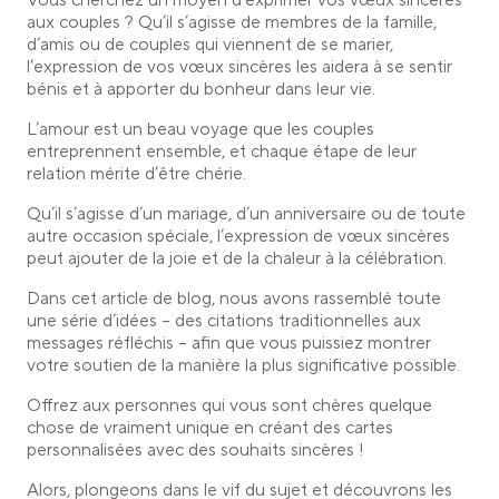
Vous cherchez un moyen d’exprimer vos vœux sincères
Souhaits d’anniversaire de mariage pour un couple
aux couples ? Qu’il s’agisse de membres de la famille,
d’amis ou de couples qui viennent de se marier,
Vœux de Saint-Valentin pour un couple
l’expression de vos vœux sincères les aidera à se sentir
Souhaits de nouveau bébé pour un couple
bénis et à apporter du bonheur dans leur vie.
Souhaits pour les couples qui viennent d’acheter
une nouvelle maison
L’amour est un beau voyage que les couples
entreprennent ensemble, et chaque étape de leur
Souhaits « juste parce que
relation mérite d’être chérie.
Souhaits de nouveau chapitre
Qu’il s’agisse d’un mariage, d’un anniversaire ou de toute
Conclusion
autre occasion spéciale, l’expression de vœux sincères
peut ajouter de la joie et de la chaleur à la célébration.
Dans cet article de blog, nous avons rassemblé toute
une série d’idées – des citations traditionnelles aux
messages réfléchis – afin que vous puissiez montrer
votre soutien de la manière la plus significative possible.
Offrez aux personnes qui vous sont chères quelque
chose de vraiment unique en créant des cartes
personnalisées avec des souhaits sincères !
Alors, plongeons dans le vif du sujet et découvrons les