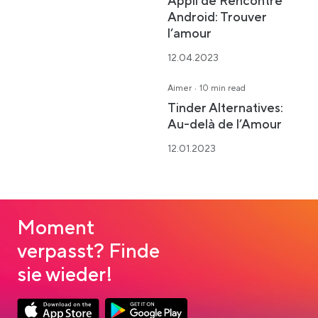
Appli de Rencontre
Android: Trouver
l’amour
12.04.2023
·
Aimer
10 min read
Tinder Alternatives:
Au-delà de l’Amour
12.01.2023
Moment
verpasst? Finde
sie wieder!
Link opens in a new tab
Link opens in a new tab