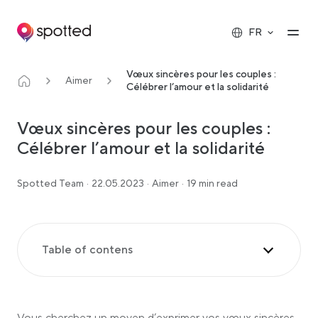
Main navigation
Op
FR
Vœux sincères pour les couples :
Aimer
Célébrer l’amour et la solidarité
Vœux sincères pour les couples :
Célébrer l’amour et la solidarité
Spotted Team
·
22.05.2023
·
Aimer
·
19 min read
Table of contens
Souhaits de mariage pour un couple qui vient de
se fiancer
Souhaits de mariage pour un couple