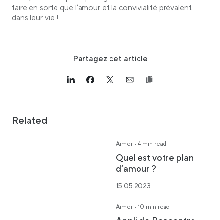
faire en sorte que l’amour et la convivialité prévalent
dans leur vie !
Partagez cet article
Link opens in a new tab
>Share on Linkedin
Link opens in a new tab
>Share on Facebook
Link opens in a new tab
>Share on Twitter
Link opens in a new tab
>Share on Email
Related
·
Aimer
4 min read
Quel est votre plan
d’amour ?
15.05.2023
·
Aimer
10 min read