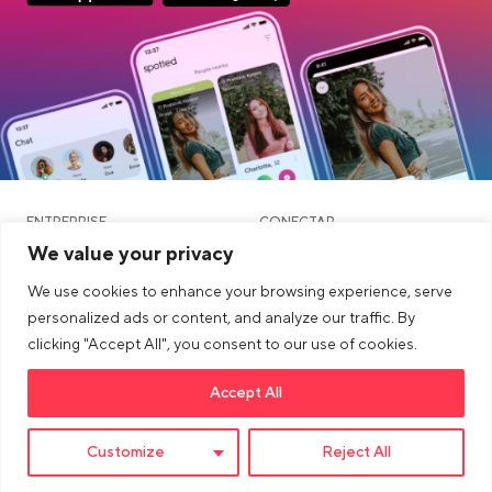
App Store Download
Google Play Download
ENTREPRISE
CONECTAR
We value your privacy
AUTRES
JURIDIQUE
We use cookies to enhance your browsing experience, serve
Blog
personalized ads or content, and analyze our traffic. By
clicking "Accept All", you consent to our use of cookies.
Communauté et rencontres
Accept All
Link opens in a new tab
>Link to tiktok profile
Link opens in a new tab
>Link to Instagram profile
Link opens in a new tab
>Link to Youtube profile
Customize
Reject All
© 2026 dua AG. All right reserved.