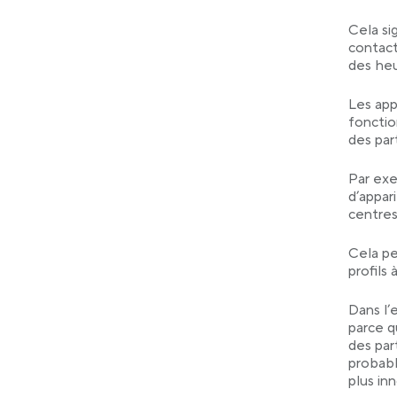
Cela si
contact
des heu
Les app
fonctio
des par
Par exe
d’appar
centres
Cela pe
profils 
Dans l’
parce q
des par
probabl
plus inn