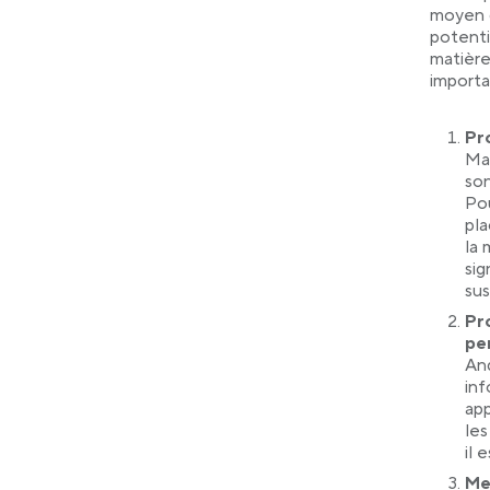
moyen d
potenti
matière
importa
Pro
Mal
son
Pou
pla
la 
sig
su
Pr
pe
And
inf
app
les
il 
Me