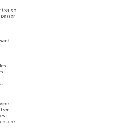
ntrer en
 passer
ement
des
s.
es
aires
ntrer
 est
 encore