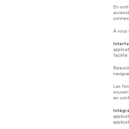
En outr
accessi
connexi
À vous 
Interfa
applica
facilité 
Beaucou
navigue
Les fon
souvent
en cont
Intégra
applica
applica