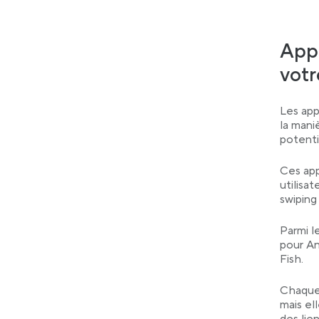
Appl
vot
Les app
la mani
potenti
Ces app
utilisa
swiping
Parmi l
pour An
Fish.
Chaque 
mais el