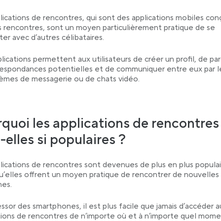
lications de rencontres, qui sont des applications mobiles co
s rencontres, sont un moyen particulièrement pratique de se
er avec d’autres célibataires.
lications permettent aux utilisateurs de créer un profil, de par
respondances potentielles et de communiquer entre eux par le
èmes de messagerie ou de chats vidéo.
quoi les applications de rencontres
-elles si populaires ?
lications de rencontres sont devenues de plus en plus populai
u’elles offrent un moyen pratique de rencontrer de nouvelles
nes.
b
essor des smartphones, il est plus facile que jamais d’accéder a
tions de rencontres de n’importe où et à n’importe quel mome