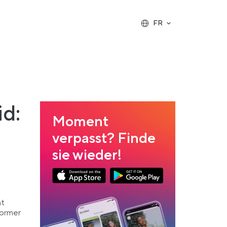
FR
d:
Moment
verpasst? Finde
sie wieder!
Link opens in a new tab
Link opens in a new tab
App Store Download
Google Play Download
nt
former