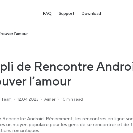
FAQ
Support
Download
Trouver l’amour
pli de Rencontre Androi
ouver l’amour
 Team
·
12.04.2023
·
Aimer
·
10 min read
e Rencontre Android: Récemment, les rencontres en ligne so
s un moyen populaire pour les gens de se rencontrer et de 
ations romantiques.