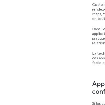
Cette i
rendez-
Maps, t
en tou
Dans l’e
applica
pratiqu
relatio
La tech
ces app
facile 
Appl
conf
Si les 