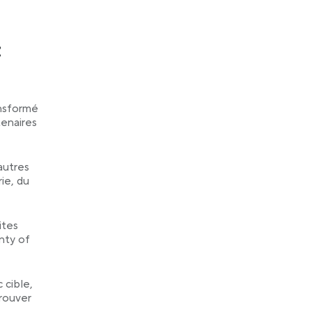
z
ansformé
tenaires
’autres
rie, du
ites
nty of
 cible,
trouver