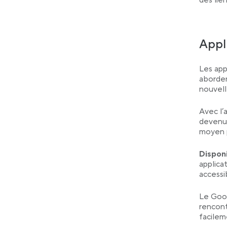
des lien
Appl
Les app
aborden
nouvell
Avec l’
devenue
moyen p
Disponi
applica
accessib
Le Goog
rencont
facilem