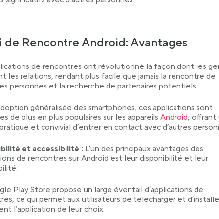
s significatifs avec d’autres personnes.
i de Rencontre Android: Avantages
lications de rencontres ont révolutionné la façon dont les ge
t les relations, rendant plus facile que jamais la rencontre de
es personnes et la recherche de partenaires potentiels.
adoption généralisée des smartphones, ces applications sont
Link opens in a 
s de plus en plus populaires sur les appareils
Android
, offrant
ratique et convivial d’entrer en contact avec d’autres person
bilité et accessibilité :
L’un des principaux avantages des
tions de rencontres sur Android est leur disponibilité et leur
ilité.
le Play Store propose un large éventail d’applications de
res, ce qui permet aux utilisateurs de télécharger et d’installe
ent l’application de leur choix.