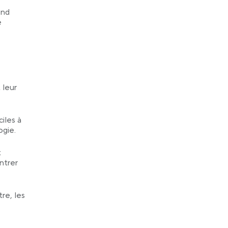
end
e
 leur
iles à
ogie.
t
entrer
re, les