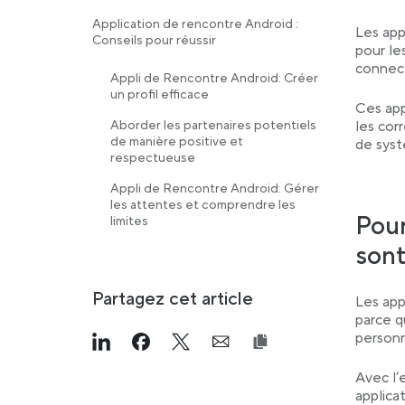
Application de rencontre Android :
Les app
Conseils pour réussir
pour le
connect
Appli de Rencontre Android: Créer
un profil efficace
Ces app
Aborder les partenaires potentiels
les cor
de manière positive et
de syst
respectueuse
Appli de Rencontre Android: Gérer
les attentes et comprendre les
Pour
limites
sont
Partagez cet article
Les app
parce q
person
Link opens in a new tab
>Share on Linkedin
Link opens in a new tab
>Share on Facebook
Link opens in a new tab
>Share on Twitter
Link opens in a new ta
>Share on Email
Avec l’
applica