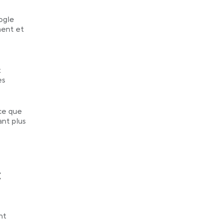
ogle
ment et
t
es
ce que
ant plus
t
nt