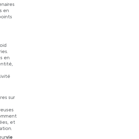
enaires
ns en
points
oid
ies.
is en
ntité,
ivité
res sur
reuses
 comment
ées, et
ation.
eur
vie