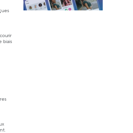
nçues
courir
 biais
res
ux
nt.