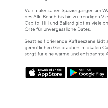
Von malerischen Spaziergängen am Wa
des Alki Beach bis hin zu trendigen Vie
Capitol Hill und Ballard gibt es viele 
Orte für unvergessliche Dates.
Seattles florierende Kaffeeszene lädt
gemütlichen Gesprächen in lokalen Ca
sorgt für eine warme und entspannte
Link opens in a new tab
Link opens in a new tab
Link opens in a new ta
Link opens in a new ta