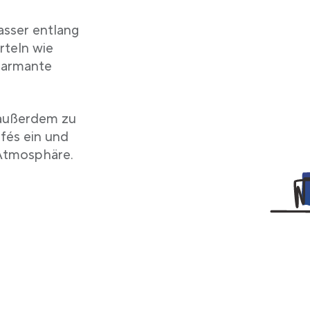
sser entlang
rteln wie
charmante
 außerdem zu
fés ein und
 Atmosphäre.
b
b