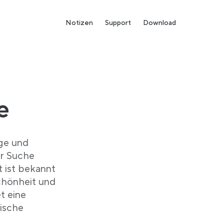
Notizen
Support
Download
e
ige und
er Suche
t ist bekannt
chönheit und
t eine
tische