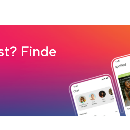
t? Finde
 tab
load