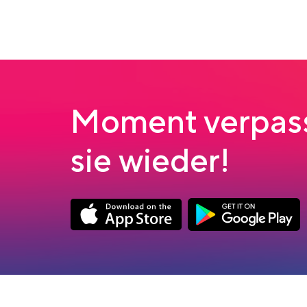
Moment verpass
sie wieder!
Link opens in a new tab
Link opens in a new
App Store Download
Google Play Down