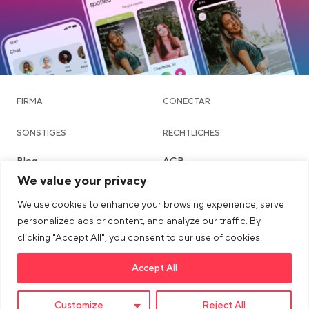
FIRMA
CONECTAR
SONSTIGES
RECHTLICHES
Blog
AGB
We value your privacy
Community & Dating
Datenschutzerklärung
We use cookies to enhance your browsing experience, serve
Chatte
Imprint
personalized ads or content, and analyze our traffic. By
Städte
Sicherheits- & Community-
clicking "Accept All", you consent to our use of cookies.
Richtlinien
Accept All
Link opens in a new tab
>Link to tiktok profile
Link opens in a new tab
>Link to Instagram profile
Link opens in a new tab
>Link to Youtube profile
Customize
Reject All
© 2026 dua AG. All right reserved.