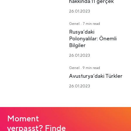
hakkında 11 gerçek
26.01.2023
·
Genel
7 min read
Rusya’daki
Polonyalılar: Önemli
Bilgiler
26.01.2023
·
Genel
9 min read
Avusturya’daki Türkler
26.01.2023
Moment
verpasst? Finde