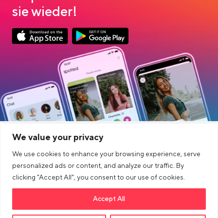
sie wieder!
Link opens in a new tab
Link opens in a new tab
App Store Download
Google Play Download
We value your privacy
ŞIRKET
CONECTAR
We use cookies to enhance your browsing experience, serve
DIĞERLERI
YASAL
personalized ads or content, and analyze our traffic. By
clicking "Accept All", you consent to our use of cookies.
Blog
Accept All
Link opens in a new tab
>Link to tiktok profile
Link opens in a new tab
>Link to Instagram profile
Link opens in a new tab
>Link to Youtube profile