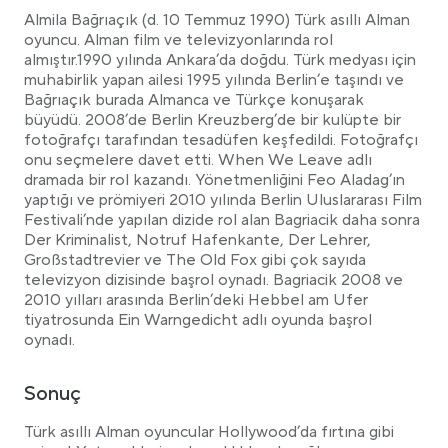
Almila Bağrıaçık (d. 10 Temmuz 1990) Türk asıllı Alman
oyuncu. Alman film ve televizyonlarında rol
almıştır.1990 yılında Ankara’da doğdu. Türk medyası için
muhabirlik yapan ailesi 1995 yılında Berlin’e taşındı ve
Bağrıaçık burada Almanca ve Türkçe konuşarak
büyüdü. 2008’de Berlin Kreuzberg’de bir kulüpte bir
fotoğrafçı tarafından tesadüfen keşfedildi. Fotoğrafçı
onu seçmelere davet etti. When We Leave adlı
dramada bir rol kazandı. Yönetmenliğini Feo Aladag’ın
yaptığı ve prömiyeri 2010 yılında Berlin Uluslararası Film
Festivali’nde yapılan dizide rol alan Bagriacik daha sonra
Der Kriminalist, Notruf Hafenkante, Der Lehrer,
Großstadtrevier ve The Old Fox gibi çok sayıda
televizyon dizisinde başrol oynadı. Bagriacik 2008 ve
2010 yılları arasında Berlin’deki Hebbel am Ufer
tiyatrosunda Ein Warngedicht adlı oyunda başrol
oynadı.
Sonuç
Türk asıllı Alman oyuncular Hollywood’da fırtına gibi