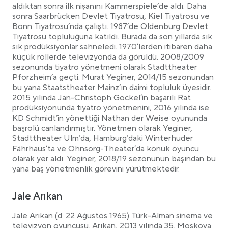
aldıktan sonra ilk nişanını Kammerspiele’de aldı. Daha
sonra Saarbrücken Devlet Tiyatrosu, Kiel Tiyatrosu ve
Bonn Tiyatrosu’nda çalıştı. 1987’de Oldenburg Devlet
Tiyatrosu topluluğuna katıldı. Burada da son yıllarda sık
sık prodüksiyonlar sahneledi. 1970’lerden itibaren daha
küçük rollerde televizyonda da görüldü. 2008/2009
sezonunda tiyatro yönetmeni olarak Stadttheater
Pforzheim’a geçti. Murat Yeginer, 2014/15 sezonundan
bu yana Staatstheater Mainz’ın daimi topluluk üyesidir.
2015 yılında Jan-Christoph Gockel’in başarılı Rat
prodüksiyonunda tiyatro yönetmenini, 2016 yılında ise
KD Schmidt’in yönettiği Nathan der Weise oyununda
başrolü canlandırmıştır. Yönetmen olarak Yeginer,
Stadttheater Ulm’da, Hamburg’daki Winterhuder
Fährhaus’ta ve Ohnsorg-Theater’da konuk oyuncu
olarak yer aldı. Yeginer, 2018/19 sezonunun başından bu
yana baş yönetmenlik görevini yürütmektedir.
Jale Arıkan
Jale Arıkan (d. 22 Ağustos 1965) Türk-Alman sinema ve
televizyon oyuncusu. Arıkan, 2013 yılında 35. Moskova