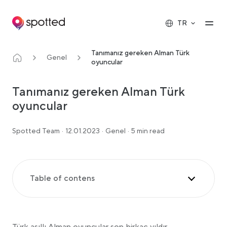
Main navigation
Op
TR
Tanımanız gereken Alman Türk
Genel
oyuncular
Tanımanız gereken Alman Türk
oyuncular
Spotted Team
·
12.01.2023
·
Genel
·
5 min read
Table of contens
Kostja Ullmann
Fahri Yardım