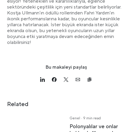
esiyor! Yetenekleri ve kararlılıklarıyla, eğlence
sektöründeki çeşitlilik için yeni standartlar belirliyorlar.
Kostja Ullmann’ın ödüllü rollerinden Fahri Yardım’ın
ikonik performanslarına kadar, bu oyuncular kesinlikle
yıllarca hatırlanacak. İster büyük ekranda ister küçük
ekranda olsun, bu yetenekli oyuncuların uzun yıllar
boyunca etki yaratmaya devam edeceğinden emin
olabilirsiniz!
Bu makaleyi paylaş
Link opens in a new tab
>Share on Linkedin
Link opens in a new tab
>Share on Facebook
Link opens in a new tab
>Share on Twitter
Link opens in a new tab
>Share on Email
Related
·
Genel
9 min read
Polonyalılar ve onlar