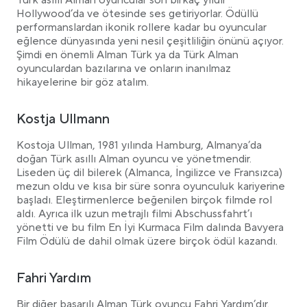
Türk asıllı Alman oyuncular son birkaç yıldır
Erol Sander
Hollywood’da ve ötesinde ses getiriyorlar. Ödüllü
Murat Yeğiner
performanslardan ikonik rollere kadar bu oyuncular
Jale Arıkan
eğlence dünyasında yeni nesil çeşitliliğin önünü açıyor.
Almila Bagriacik
Şimdi en önemli Alman Türk ya da Türk Alman
oyunculardan bazılarına ve onların inanılmaz
Sonuç
hikayelerine bir göz atalım.
Kostja Ullmann
Kostoja Ullman, 1981 yılında Hamburg, Almanya’da
doğan Türk asıllı Alman oyuncu ve yönetmendir.
Liseden üç dil bilerek (Almanca, İngilizce ve Fransızca)
mezun oldu ve kısa bir süre sonra oyunculuk kariyerine
başladı. Eleştirmenlerce beğenilen birçok filmde rol
aldı. Ayrıca ilk uzun metrajlı filmi Abschussfahrt’ı
yönetti ve bu film En İyi Kurmaca Film dalında Bavyera
Film Ödülü de dahil olmak üzere birçok ödül kazandı.
Fahri Yardım
Bir diğer başarılı Alman Türk oyuncu Fahri Yardım’dır.