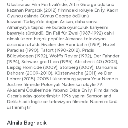
Uluslararası Film Festivali’nde, Altın George ödülünü
kazanan Parçacık (2012) filmindeki rolüyle En İyi Kadın
Oyuncu dalında Gümüş George ödülünü
kazandı.Türkiye’de doğan Arıkan, daha sonra
Almanya’ya taşındı ve burada oyunculuk kariyerini
başarıyla sürdürdü. Ein Fall für Zwei (1987-1992) dahil
olmak üzere birçok popüler Almanca televizyon
dizisinde rol aldı. Rivalen der Rennbahn (1989), Hotel
Paradies (1990), Tatort (1990-2012), Praxis
Bülowbogen (1992), Wolffs Revier (1992), Der Fahnder
(1994), Schwarz greift ein (1995). Abschnitt 40 (2003),
Leipzig Homicide (2009), Stolberg (2009), Dahoam is
Dahoam (2009-2010), Küstenwache (2011) ve Der
Lehrer (2015). 2005 Lüksemburg yapımı Your Name is
Justine filminde Polonyalı Nadenka rolüyle 79.
Akademi Ödülleri’nde Yabancı Dilde En İyi Film dalında
Oscar’a aday gösterilmiştir. 1996 yapımı Samson and
Delilah adlı İngilizce televizyon filminde Naomi rolünü
üstlenmiştir.
Almila Bagriacik