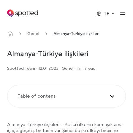
Main navigation
Op
TR
Genel
Almanya-Türkiye ilişkileri
Almanya-Türkiye ilişkileri
Spotted Team
·
12.01.2023
·
Genel
·
1 min read
Table of contens
Osmanlı İmparatorluğu ve Prusya
Birinci Dünya Savaşı
Almanya-Türkiye ilişkileri – Bu iki ülkenin karmaşık ama
iç içe geçmiş bir tarihi var. Şimdi bu iki ülkeyi birbirine