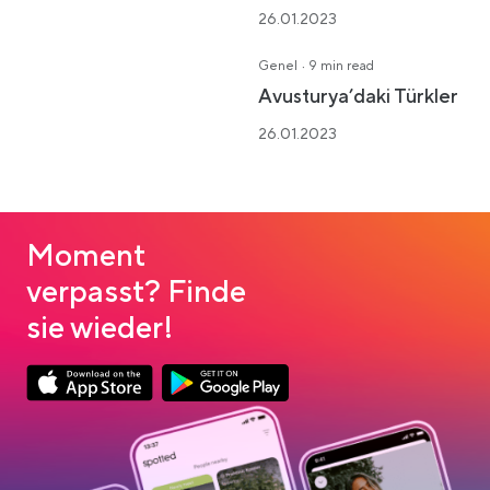
26.01.2023
·
Genel
9 min read
Avusturya’daki Türkler
26.01.2023
Moment
verpasst? Finde
sie wieder!
Link opens in a new tab
Link opens in a new tab
App Store Download
Google Play Download