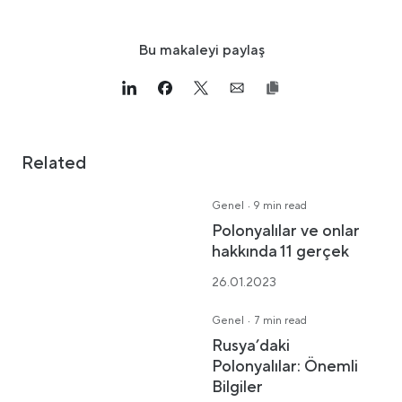
Bu makaleyi paylaş
Link opens in a new tab
>Share on Linkedin
Link opens in a new tab
>Share on Facebook
Link opens in a new tab
>Share on Twitter
Link opens in a new tab
>Share on Email
Related
·
Genel
9 min read
Polonyalılar ve onlar
hakkında 11 gerçek
26.01.2023
·
Genel
7 min read
Rusya’daki
Polonyalılar: Önemli
Bilgiler