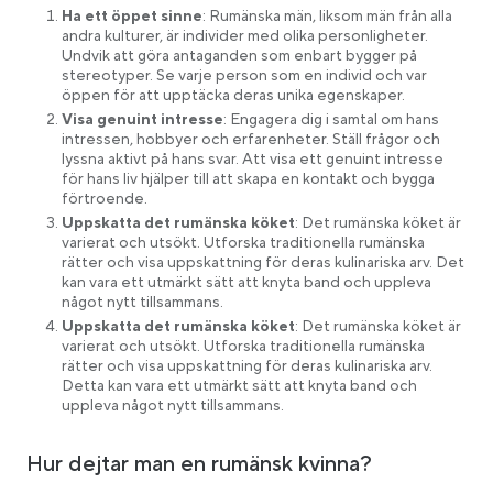
Ha ett öppet sinne
: Rumänska män, liksom män från alla
andra kulturer, är individer med olika personligheter.
Undvik att göra antaganden som enbart bygger på
stereotyper. Se varje person som en individ och var
öppen för att upptäcka deras unika egenskaper.
Visa genuint intresse
: Engagera dig i samtal om hans
intressen, hobbyer och erfarenheter. Ställ frågor och
lyssna aktivt på hans svar. Att visa ett genuint intresse
för hans liv hjälper till att skapa en kontakt och bygga
förtroende.
Uppskatta det rumänska köket
: Det rumänska köket är
varierat och utsökt. Utforska traditionella rumänska
rätter och visa uppskattning för deras kulinariska arv. Det
kan vara ett utmärkt sätt att knyta band och uppleva
något nytt tillsammans.
Uppskatta det rumänska köket
: Det rumänska köket är
varierat och utsökt. Utforska traditionella rumänska
rätter och visa uppskattning för deras kulinariska arv.
Detta kan vara ett utmärkt sätt att knyta band och
uppleva något nytt tillsammans.
Hur dejtar man en rumänsk kvinna?