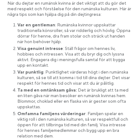
När du dejtar en rumänsk kvinna är det viktigt att du gör det
med respekt och förståelse för den rumänska kulturen. Här är
några tips som kan hjälpa dig på din dejtingresa:
Var en gentleman
: Rumänska kvinnor uppskattar
traditionella könsroller, så var ridderlig och hövlig. Öppna
dörrar för henne, dra fram stolar och sträck ut handen
när hon behöver hjälp.
Visa genuint intresse
: Ställ frågor om hennes liv,
hobbies och intressen. Visa att du bryr dig och lyssna
aktivt. Engagera dig i meningsfulla samtal för att bygga
upp en kontakt.
Var punktlig
: Punktlighet värderas högt i den rumänska
kulturen, så se till att komma i tid till dina dejter. Det visar
respekt för hennes tid och visar att du är pålitlig.
Ta med en omtänksam gåva:
Det är brukligt att ta med
en liten gåva när man besöker en rumänsk kvinnas hem.
Blommor, choklad eller en flaska vin är gester som ofta
uppskattas.
Omfamna familjens värderingar
: Familjen spelar en
viktig roll i den rumänska kulturen, så var respektfull och
öppen för att tillbringa tid med din familj. Visa intresse
för hennes familjemedlemmar och bygg upp en bra
relation med dem.