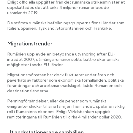
Enligt officiella uppgifter från det rumänska utrikesministeriet
uppskattades det att cirka 4 miljoner rumäner bodde
utomlands 2019.
De största rumänska befolkningsgrupperna finns i länder som
Italien, Spanien, Tyskland, Storbritannien och Frankrike.
Migrationstrender
Rumänien upplevde en betydande utvandring efter EU-
inträdet 2007, då många rumäner sökte bättre ekonomiska
möjligheter i andra EU-länder.
Migrationsmönstren har dock fluktuerat under åren och
påverkats av faktorer som ekonomiska förhållanden, politiska
förändringar och arbetsmarknadsläget i både Rumänien och
destinationsländerna.
Penningförsändelser, eller de pengar som rumänska
emigranter skickar till sina familjer i hemlandet, spelar en viktig
roll i Rumäniens ekonomi. Enligt Världsbanken uppgick
remitteringarna till Rumänien till cirka 4 miljarder dollar 2020.
Utlandsstationerade samhällen