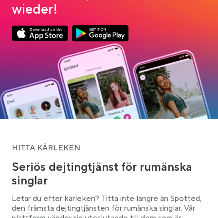
wieder!
Link opens in a new tab
Link opens in a new tab
App Store Download
Google Play Download
HITTA KÄRLEKEN
Seriös dejtingtjänst för rumänska
singlar
Letar du efter kärleken? Titta inte längre än Spotted,
den främsta dejtingtjänsten för rumänska singlar. Vår