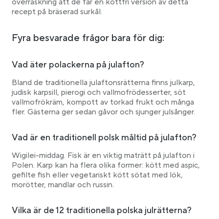
överraskning att de får en köttfri version av detta
recept på bräserad surkål.
Fyra besvarade frågor bara för dig:
Vad äter polackerna på julafton?
Bland de traditionella julaftonsrätterna finns julkarp,
judisk karpsill, pierogi och vallmofrödesserter, söt
vallmofrökräm, kompott av torkad frukt och många
fler. Gästerna ger sedan gåvor och sjunger julsånger.
Vad är en traditionell polsk måltid på julafton?
Wigilei-middag. Fisk är en viktig maträtt på julafton i
Polen. Karp kan ha flera olika former: kött med aspic,
gefilte fish eller vegetariskt kött sötat med lök,
morötter, mandlar och russin.
Vilka är de 12 traditionella polska julrätterna?