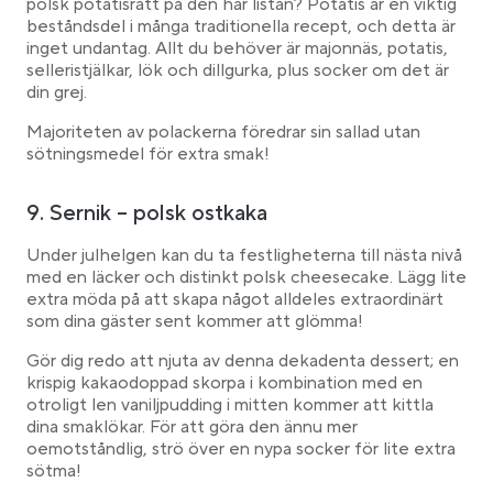
polsk potatisrätt på den här listan? Potatis är en viktig
beståndsdel i många traditionella recept, och detta är
inget undantag. Allt du behöver är majonnäs, potatis,
selleristjälkar, lök och dillgurka, plus socker om det är
din grej.
Majoriteten av polackerna föredrar sin sallad utan
sötningsmedel för extra smak!
9. Sernik – polsk ostkaka
Under julhelgen kan du ta festligheterna till nästa nivå
med en läcker och distinkt polsk cheesecake. Lägg lite
extra möda på att skapa något alldeles extraordinärt
som dina gäster sent kommer att glömma!
Gör dig redo att njuta av denna dekadenta dessert; en
krispig kakaodoppad skorpa i kombination med en
otroligt len vaniljpudding i mitten kommer att kittla
dina smaklökar. För att göra den ännu mer
oemotståndlig, strö över en nypa socker för lite extra
sötma!