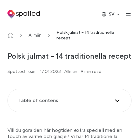
Main navigation
Op
SV
Polsk julmat – 14 traditionella
Allmän
recept
Polsk julmat – 14 traditionella recept
Spotted Team
·
17.01.2023
·
Allmän
·
9 min read
Table of contens
1. Polska Kolaczki-kakor till julaftonsmiddagen
2. Traditionell polsk sallad med strimlade rödbetor
(Buraczki)
Vill du göra den här högtiden extra speciell med en
3. Polsk borsjtj
touch av värme och glädje? Vi har 14 traditionella