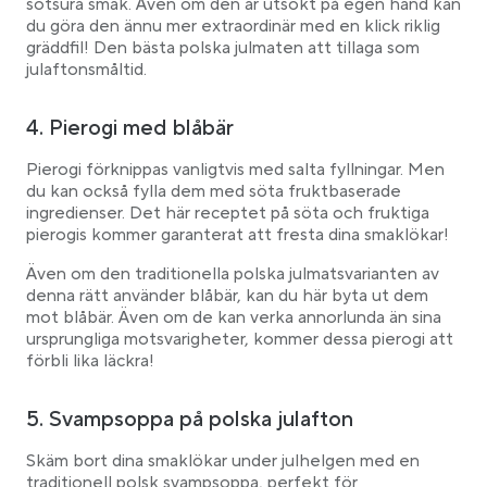
sötsura smak. Även om den är utsökt på egen hand kan
du göra den ännu mer extraordinär med en klick riklig
gräddfil! Den bästa polska julmaten att tillaga som
julaftonsmåltid.
4. Pierogi med blåbär
Pierogi förknippas vanligtvis med salta fyllningar. Men
du kan också fylla dem med söta fruktbaserade
ingredienser. Det här receptet på söta och fruktiga
pierogis kommer garanterat att fresta dina smaklökar!
Även om den traditionella polska julmatsvarianten av
denna rätt använder blåbär, kan du här byta ut dem
mot blåbär. Även om de kan verka annorlunda än sina
ursprungliga motsvarigheter, kommer dessa pierogi att
förbli lika läckra!
5. Svampsoppa på polska julafton
Skäm bort dina smaklökar under julhelgen med en
traditionell polsk svampsoppa, perfekt för