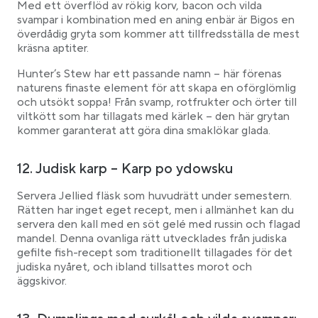
Med ett överflöd av rökig korv, bacon och vilda
svampar i kombination med en aning enbär är Bigos en
överdådig gryta som kommer att tillfredsställa de mest
kräsna aptiter.
Hunter’s Stew har ett passande namn – här förenas
naturens finaste element för att skapa en oförglömlig
och utsökt soppa! Från svamp, rotfrukter och örter till
viltkött som har tillagats med kärlek – den här grytan
kommer garanterat att göra dina smaklökar glada.
12. Judisk karp – Karp po ydowsku
Servera Jellied fläsk som huvudrätt under semestern.
Rätten har inget eget recept, men i allmänhet kan du
servera den kall med en söt gelé med russin och flagad
mandel. Denna ovanliga rätt utvecklades från judiska
gefilte fish-recept som traditionellt tillagades för det
judiska nyåret, och ibland tillsattes morot och
äggskivor.