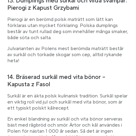
13. Dumplings med surkål och vilda svampar:
Pierogi z Kapust Grzybami
Pierogi är en berömd polsk maträtt som lätt kan
förklaras utan mycket förklaring. Polska dumplings
består av tunt rullad deg som innehåller många smaker,
både söta och salta.
Julvarianten av Polens mest berömda maträtt består
av surkål och torkade skogar som cep, alltid rykande
heta!
14. Bräserad surkål med vita bönor –
Kapusta z Fasol
Surkål är en äkta polsk kulinarisk tradition. Surkål spelar
en viktig roll vid jul och surkål med vita bönor, som är
ett typiskt polskt kålrecept.
En enkel blandning av surkål och vita bönor serveras
bäst med rågbröd och smör. Ärtor och kål användes i
Polen för nästan 1 000 år sedan. Så det är ingen