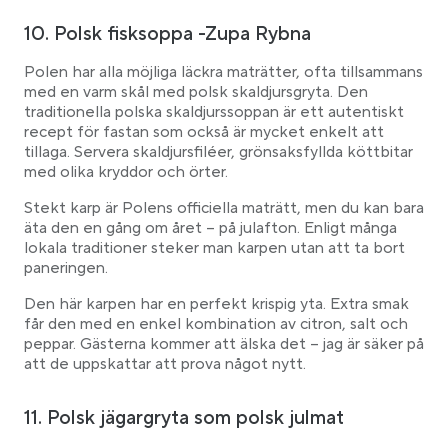
10. Polsk fisksoppa -Zupa Rybna
Polen har alla möjliga läckra maträtter, ofta tillsammans
med en varm skål med polsk skaldjursgryta. Den
traditionella polska skaldjurssoppan är ett autentiskt
recept för fastan som också är mycket enkelt att
tillaga. Servera skaldjursfiléer, grönsaksfyllda köttbitar
med olika kryddor och örter.
Stekt karp är Polens officiella maträtt, men du kan bara
äta den en gång om året – på julafton. Enligt många
lokala traditioner steker man karpen utan att ta bort
paneringen.
Den här karpen har en perfekt krispig yta. Extra smak
får den med en enkel kombination av citron, salt och
peppar. Gästerna kommer att älska det – jag är säker på
att de uppskattar att prova något nytt.
11. Polsk jägargryta som polsk julmat