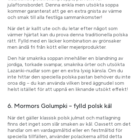
julaftonsbordet. Denna enkla men utsökta soppa
kommer garanterat att ge en extra gnista av värme
och smak till alla festliga sammankomster!
När det är kallt ute och du letar efter något som
värmer hjärtat kan du prova denna traditionella polska
rätt. Fylld med en läcker kombination av grönsaker
men ändå fri från kött eller mejeriprodukter.
Den här smakrika soppan innehåller en blandning av
jordiga, torkade svampar, smakrika örter och utsökta
Lazanki-nudlar som ger en extra lyxig känsla. Om du
inte hittar den speciella polska pastan behöver du inte
oroa dig – du kan använda vilken bred äggnudel som
helst istället för att uppnå en liknande utsökt effekt!
6. Mormors Golumpki – fylld polsk kål
När det gäller klassisk polsk julmat och matlagning
finns det inget som slår smaken av kål. Oavsett om det
handlar om en vardagsmåltid eller en festmåltid för
speciella tillfällen, använder polackerna alltid detta