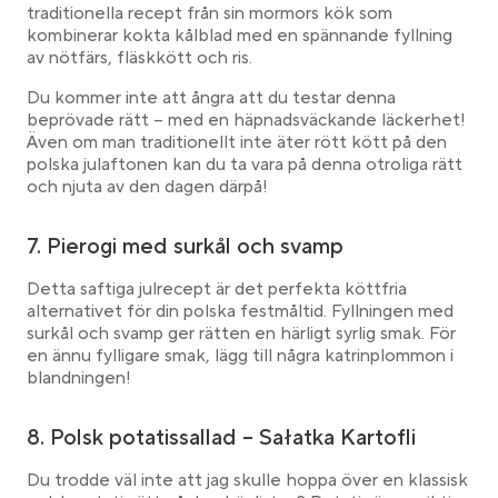
traditionella recept från sin mormors kök som
kombinerar kokta kålblad med en spännande fyllning
av nötfärs, fläskkött och ris.
Du kommer inte att ångra att du testar denna
beprövade rätt – med en häpnadsväckande läckerhet!
Även om man traditionellt inte äter rött kött på den
polska julaftonen kan du ta vara på denna otroliga rätt
och njuta av den dagen därpå!
7. Pierogi med surkål och svamp
Detta saftiga julrecept är det perfekta köttfria
alternativet för din polska festmåltid. Fyllningen med
surkål och svamp ger rätten en härligt syrlig smak. För
en ännu fylligare smak, lägg till några katrinplommon i
blandningen!
8. Polsk potatissallad – Sałatka Kartofli
Du trodde väl inte att jag skulle hoppa över en klassisk