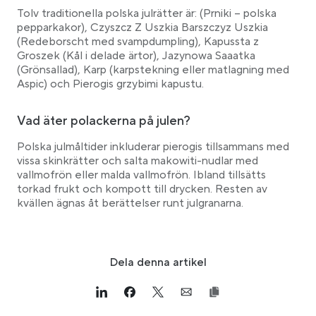
Tolv traditionella polska julrätter är: (Prniki – polska
pepparkakor), Czyszcz Z Uszkia Barszczyz Uszkia
(Redeborscht med svampdumpling), Kapussta z
Groszek (Kål i delade ärtor), Jazynowa Saaatka
(Grönsallad), Karp (karpstekning eller matlagning med
Aspic) och Pierogis grzybimi kapustu.
Vad äter polackerna på julen?
Polska julmåltider inkluderar pierogis tillsammans med
vissa skinkrätter och salta makowiti-nudlar med
vallmofrön eller malda vallmofrön. Ibland tillsätts
torkad frukt och kompott till drycken. Resten av
kvällen ägnas åt berättelser runt julgranarna.
Dela denna artikel
Link opens in a new tab
>Share on Linkedin
Link opens in a new tab
>Share on Facebook
Link opens in a new tab
>Share on Twitter
Link opens in a new tab
>Share on Email