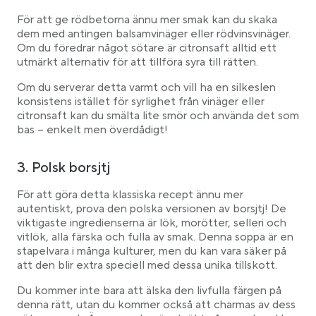
För att ge rödbetorna ännu mer smak kan du skaka
dem med antingen balsamvinäger eller rödvinsvinäger.
Om du föredrar något sötare är citronsaft alltid ett
utmärkt alternativ för att tillföra syra till rätten.
Om du serverar detta varmt och vill ha en silkeslen
konsistens istället för syrlighet från vinäger eller
citronsaft kan du smälta lite smör och använda det som
bas – enkelt men överdådigt!
3. Polsk borsjtj
För att göra detta klassiska recept ännu mer
autentiskt, prova den polska versionen av borsjtj! De
viktigaste ingredienserna är lök, morötter, selleri och
vitlök, alla färska och fulla av smak. Denna soppa är en
stapelvara i många kulturer, men du kan vara säker på
att den blir extra speciell med dessa unika tillskott.
Du kommer inte bara att älska den livfulla färgen på
denna rätt, utan du kommer också att charmas av dess