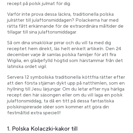
recept på polsk julmat för dig.
4. Pierogi med blåbär
5. Svampsoppa på polska julafton
Varför inte prova dessa läckra, traditionella polska
julrätter till julaftonsmiddagen? Polackerna har med
6. Mormors Golumpki – fylld polsk kål
rätta fått erkännande för de extraordinära måltider de
7. Pierogi med surkål och svamp
tillagar till sina julaftonsmiddagar.
8. Polsk potatissallad – Sałatka Kartofli
Så om dina smaklökar pirrar och du vill ta med dig
9. Sernik – polsk ostkaka
receptet hem direkt, läs helt enkelt artikeln. Den 24
10. Polsk fisksoppa -Zupa Rybna
december varje år samlas polska familjer för att fira
11. Polsk jägargryta som polsk julmat
Wigilia, en glädjefylld högtid som härstammar från det
latinska ordet vigil.
12. Judisk karp – Karp po ydowsku
13. Dumplings med surkål och vilda svampar: Pierogi
Servera 12 symboliska traditionella köttfria rätter efter
z Kapust Grzybami
att den första stjärnan dykt upp på natthimlen, som en
14. Bräserad surkål med vita bönor – Kapusta z
hyllning till Jesu lärjungar. Om du letar efter nya härliga
Fasol
recept den här säsongen eller om du vill laga en polsk
Fyra besvarade frågor bara för dig:
julaftonsmiddag, ta då en titt på dessa fantastiska
polskinspirerade idéer som kommer att göra din
Vad äter polackerna på julafton?
festmåltid extra speciell!
Vad är en traditionell polsk måltid på julafton?
Vilka är de 12 traditionella polska julrätterna?
1. Polska Kolaczki-kakor till
Vad äter polackerna på julen?