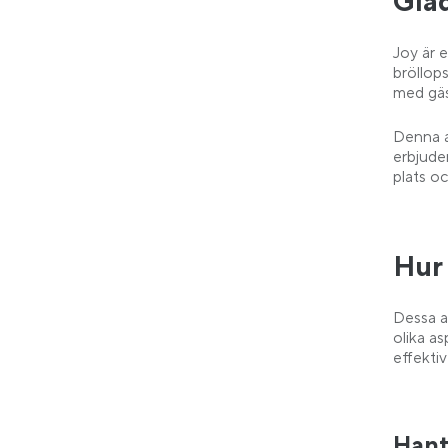
Glä
Joy är 
bröllop
med gäs
Denna a
erbjude
plats o
Hur 
Dessa a
olika a
effektiv
Hant