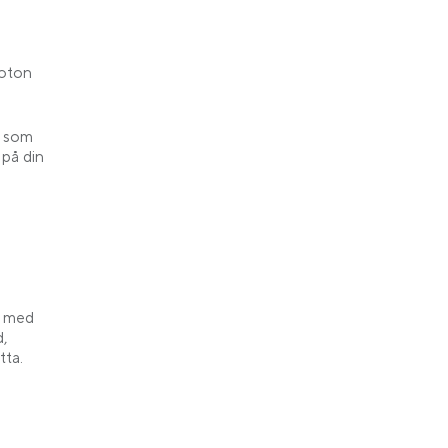
foton
, som
 på din
l med
d,
tta.