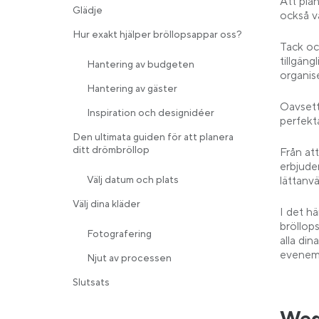
Att plan
Glädje
också v
Hur exakt hjälper bröllopsappar oss?
Tack oc
tillgäng
Hantering av budgeten
organis
Hantering av gäster
Oavsett
Inspiration och designidéer
perfekt
Den ultimata guiden för att planera
ditt drömbröllop
Från att
erbjuder
Välj datum och plats
lättanv
Välj dina kläder
I det h
bröllops
Fotografering
alla di
evenem
Njut av processen
Slutsats