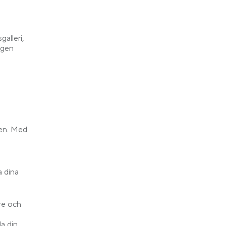
galleri,
egen
sen. Med
a dina
re och
la din