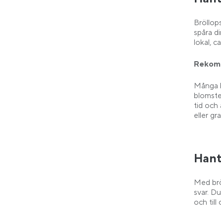
Bröllop
spåra di
lokal, 
Rekomm
Många br
blomste
tid och
eller g
Hant
Med brö
svar. D
och til