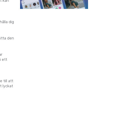
et kan
hålla dig
itta den
ar
i ett
till att
t lyckat