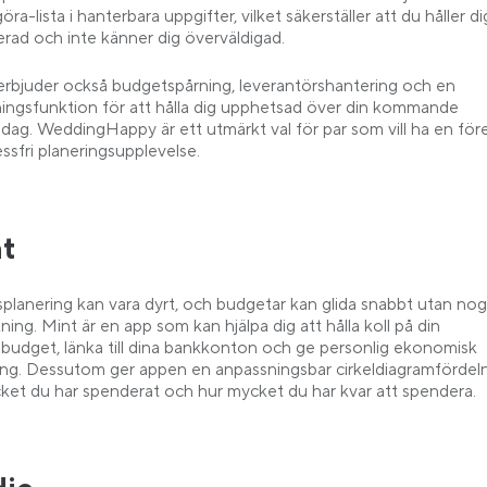
göra-lista i hanterbara uppgifter, vilket säkerställer att du håller di
erad och inte känner dig överväldigad.
rbjuder också budgetspårning, leverantörshantering och en
ingsfunktion för att hålla dig upphetsad över din kommande
sdag. WeddingHappy är ett utmärkt val för par som vill ha en för
ssfri planeringsupplevelse.
t
splanering kan vara dyrt, och budgetar kan glida snabbt utan no
ning.
Mint är en app som kan hjälpa dig att hålla koll på din
sbudget, länka till dina bankkonton och ge personlig ekonomisk
ing. Dessutom ger appen en anpassningsbar cirkeldiagramfördel
ket du har spenderat och hur mycket du har kvar att spendera.