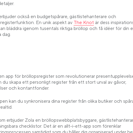
etaljer.
rbjuder också en budgetspårare, gästlistehanterare och
Link opens in a new tab
sregisterfunktion. En unik aspekt av
The Knot
är dess inspirations
kan bläddra igenom tusentals riktiga bröllop och få idéer för din 
a dag.
a
 en app för bröllopsregister som revolutionerar presentupplevel
 du skapa ett personligt register från ett stort urval av gåvor,
lser och kontantfonder.
en kan du synkronisera dina register från olika butiker och spår
ealtid.
m erbjuder Zola en bröllopswebbplatsbyggare, gästlistehantera
ingsbara checklistor. Det är en allt-i-ett-app som förenklar
eringsprocessen samtidigt som du håller dig organiserad under he