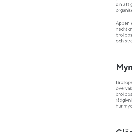
din att 
organis
Appen e
nedräkn
bröllop
och stre
Myn
Bröllop
övervak
bröllop
rådgivn
hur myc