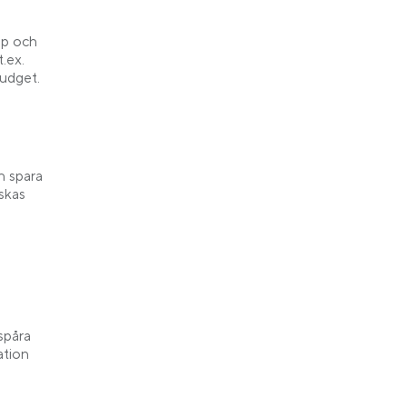
pp och
t.ex.
budget.
n spara
nskas
spåra
ation