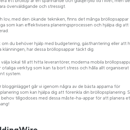
era ett bröllop är en spännande och glädjefylld tid i livet, men d
ara överväldigande och stressigt.
h lov, med den ökande tekniken, finns det många bröllopsappar
liga som kan effektivisera planeringsprocessen och hjälpa dig att 
erad.
 om du behöver hjälp med budgetering, gästhantering eller att h
a klänningen, har dessa bröllopsappar täckt dig.
 välja lokal till att hitta leverantörer, moderna mobila bröllopsapp
 otaliga verktyg som kan ta bort stress och hålla allt organiserat 
änt system.
är blogginlägget går vi igenom några av de bästa apparna för
planering som kan hjälpa dig att förenkla din bröllopsplanering. Se 
na behov tillgodoses med dessa måste-ha-appar för att planera et
ang!