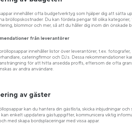
sappar innehåller ofta budgetverktyg som hjälper dig att sätta u
na bröllopskostnader. Du kan fördela pengar till olika kategorier, 
catering, blommor och mer, så att du håller dig inom din önskade 
endationer från leverantörer
öllopsappar innehåller listor över leverantörer, t.ex. fotografer,
rhandlare, cateringfirmor och DJ:s. Dessa rekommendationer ka
 ansträngning för att hitta ansedda proffs, eftersom de ofta gra
ranskas av andra användare.
ering av gäster
llopsappar kan du hantera din gästlista, skicka inbjudningar och 
u kan enkelt uppdatera gästuppgifter, kommunicera viktig inform
l och med skapa bordsplaceringar med vissa appar.