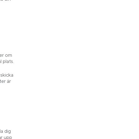
jer om
 plats.
skicka
ter är
a dig
ar upp