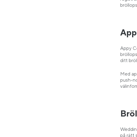
bröllop
App
Appy Co
bröllops
ditt brö
Med app
push-not
välinfo
Brö
Wedding
på rätt 