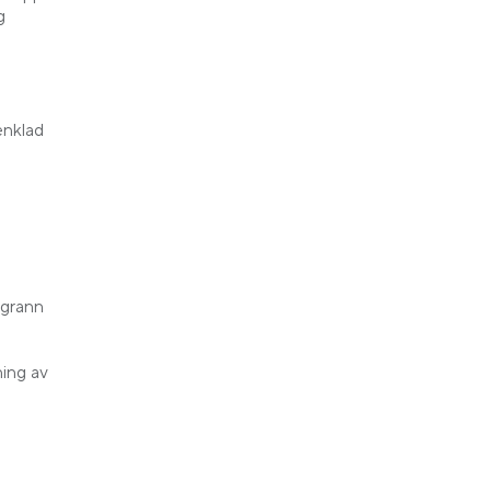
g
enklad
ggrann
ning av