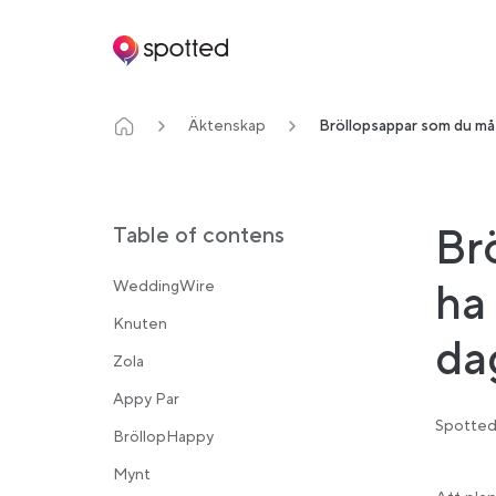
Main navigation
Äktenskap
Bröllopsappar som du mås
Br
Table of contens
ha 
WeddingWire
Knuten
da
Zola
Appy Par
Spotted
BröllopHappy
Mynt