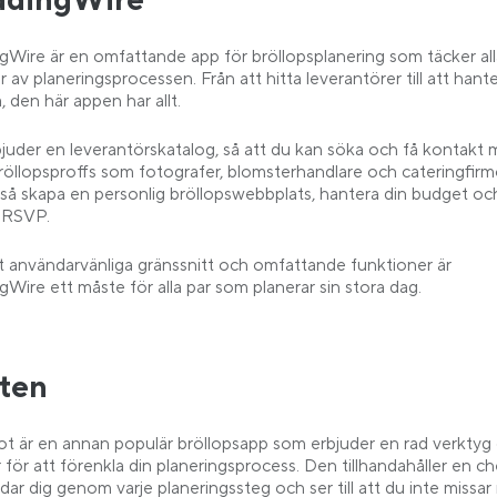
dingWire
Wire är en omfattande app för bröllopsplanering som täcker all
 av planeringsprocessen. Från att hitta leverantörer till att hante
b
a, den här appen har allt.
juder en leverantörskatalog, så att du kan söka och få kontakt
bröllopsproffs som fotografer, blomsterhandlare och cateringfirm
så skapa en personlig bröllopswebbplats, hantera din budget och
 RSVP.
t användarvänliga gränssnitt och omfattande funktioner är
Wire ett måste för alla par som planerar sin stora dag.
ten
t är en annan populär bröllopsapp som erbjuder en rad verktyg
 för att förenkla din planeringsprocess. Den tillhandahåller en ch
ar dig genom varje planeringssteg och ser till att du inte missar