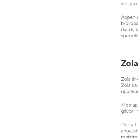
viktiga d
Appen e
bröllop
där du 
speciell
Zol
Zola är
Zola kan
uppleve
Med app
gåvor i r
Dessuto
anpassn
registr