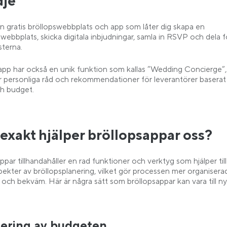
dje
en gratis bröllopswebbplats och app som låter dig skapa en
swebbplats, skicka digitala inbjudningar, samla in RSVP och dela 
terna.
pp har också en unik funktion som kallas ”Wedding Concierge”
r personliga råd och rekommendationer för leverantörer baserat
ch budget.
exakt hjälper bröllopsappar oss?
ppar tillhandahåller en rad funktioner och verktyg som hjälper til
spekter av bröllopsplanering, vilket gör processen mer organisera
 och bekväm. Här är några sätt som bröllopsappar kan vara till ny
ering av budgeten