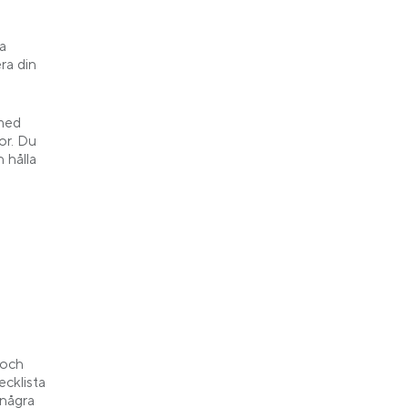
a
ra din
 med
or. Du
 hålla
 och
ecklista
 några