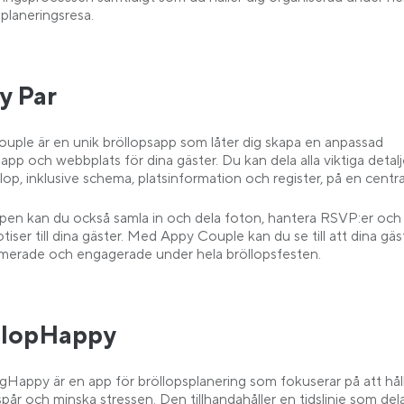
splaneringsresa.
y Par
uple är en unik bröllopsapp som låter dig skapa en anpassad
app och webbplats för dina gäster. Du kan dela alla viktiga detal
llop, inklusive schema, platsinformation och register, på en central
en kan du också samla in och dela foton, hantera RSVP:er och 
iser till dina gäster. Med Appy Couple kan du se till att dina gäs
rmerade och engagerade under hela bröllopsfesten.
llopHappy
Happy är en app för bröllopsplanering som fokuserar på att håll
spår och minska stressen. Den tillhandahåller en tidslinje som del