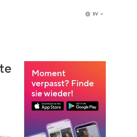
SV
te
Moment
verpasst? Finde
sie wieder!
Link opens in a new tab
Link opens in a new tab
App Store Download
Google Play Download