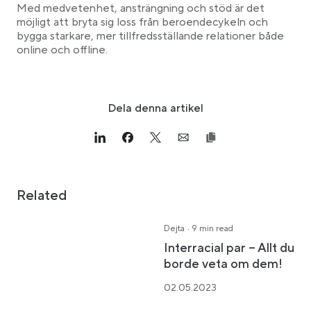
Med medvetenhet, ansträngning och stöd är det
möjligt att bryta sig loss från beroendecykeln och
bygga starkare, mer tillfredsställande relationer både
online och offline.
Dela denna artikel
Link opens in a new tab
>Share on Linkedin
Link opens in a new tab
>Share on Facebook
Link opens in a new tab
>Share on Twitter
Link opens in a new tab
>Share on Email
Related
·
Dejta
9 min read
Interracial par – Allt du
borde veta om dem!
02.05.2023