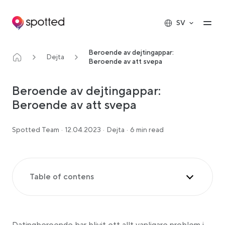
Main navigation
Op
SV
Beroende av dejtingappar:
Dejta
Beroende av att svepa
Beroende av dejtingappar:
Beroende av att svepa
Spotted Team
·
12.04.2023
·
Dejta
·
6 min read
Table of contens
Förklaring av dejtingberoende
Att komma till rätta med dejtingberoende