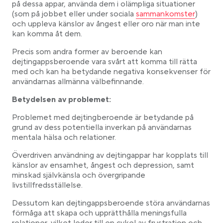
på dessa appar, använda dem i olämpliga situationer
Link opens in a new tab
(som på jobbet eller under sociala
sammankomster
)
och uppleva känslor av ångest eller oro när man inte
kan komma åt dem.
Precis som andra former av beroende kan
dejtingappsberoende vara svårt att komma till rätta
med och kan ha betydande negativa konsekvenser för
användarnas allmänna välbefinnande.
Betydelsen av problemet:
Problemet med dejtingberoende är betydande på
grund av dess potentiella inverkan på användarnas
mentala hälsa och relationer.
Överdriven användning av dejtingappar har kopplats till
känslor av ensamhet, ångest och depression, samt
minskad självkänsla och övergripande
livstillfredsställelse.
Dessutom kan dejtingappsberoende störa användarnas
förmåga att skapa och upprätthålla meningsfulla