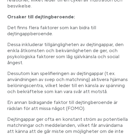
relationer, vilket leder till en cykel av frustration och
besvikelse.
Orsaker till dejtingberoende:
Det finns flera faktorer som kan bidra till
dejtingappberoende.
Dessa inkluderar tillgängligheten av dejtingappar, den
enkla åtkomsten och bekvämligheten de ger, och
psykologiska faktorer som låg självkänsla och social
ångest.
Dessutom kan spelifieringen av dejtingappar (t.ex.
användningen av svep och matchning) aktivera hjärnans
belöningscentra, vilket leder till en känsla av spänning
och bekräftelse som kan vara svår att motstå.
En annan bidragande faktor till dejtingberoende är
rädslan för att missa något (FOMO).
Dejtingappar ger ofta en konstant ström av potentiella
matchningar och meddelanden, vilket får användarna
att känna att de går miste om möjligheter om de inte