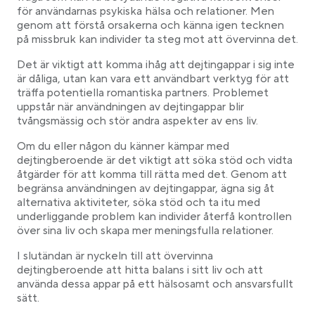
för användarnas psykiska hälsa och relationer. Men
genom att förstå orsakerna och känna igen tecknen
på missbruk kan individer ta steg mot att övervinna det.
Det är viktigt att komma ihåg att dejtingappar i sig inte
är dåliga, utan kan vara ett användbart verktyg för att
träffa potentiella romantiska partners. Problemet
uppstår när användningen av dejtingappar blir
tvångsmässig och stör andra aspekter av ens liv.
Om du eller någon du känner kämpar med
dejtingberoende är det viktigt att söka stöd och vidta
åtgärder för att komma till rätta med det. Genom att
begränsa användningen av dejtingappar, ägna sig åt
alternativa aktiviteter, söka stöd och ta itu med
underliggande problem kan individer återfå kontrollen
över sina liv och skapa mer meningsfulla relationer.
I slutändan är nyckeln till att övervinna
dejtingberoende att hitta balans i sitt liv och att
använda dessa appar på ett hälsosamt och ansvarsfullt
sätt.