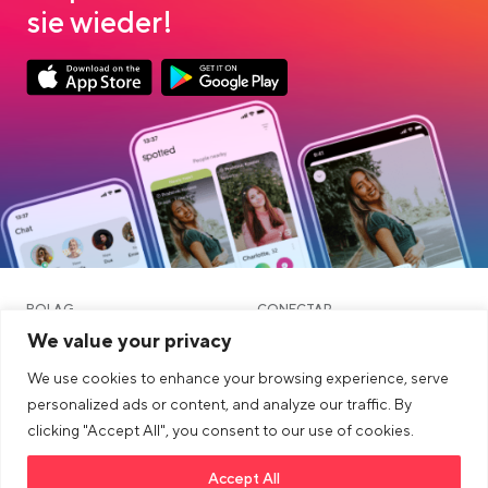
sie wieder!
Link opens in a new tab
Link opens in a new tab
App Store Download
Google Play Download
BOLAG
CONECTAR
We value your privacy
ÖVRIGA
JURIDISK
We use cookies to enhance your browsing experience, serve
Blog
personalized ads or content, and analyze our traffic. By
clicking "Accept All", you consent to our use of cookies.
Gemenskap och dejting
Accept All