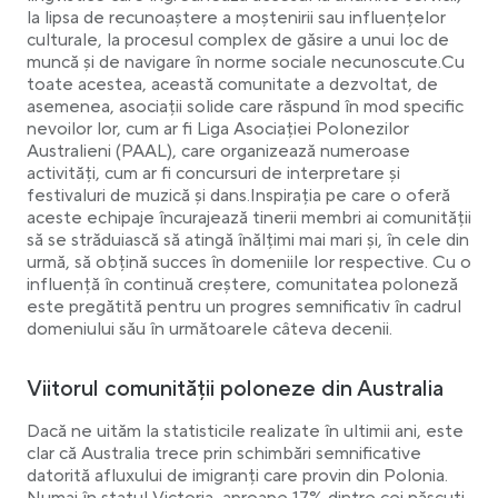
la lipsa de recunoaștere a moștenirii sau influențelor
culturale, la procesul complex de găsire a unui loc de
muncă și de navigare în norme sociale necunoscute.Cu
toate acestea, această comunitate a dezvoltat, de
asemenea, asociații solide care răspund în mod specific
nevoilor lor, cum ar fi Liga Asociației Polonezilor
Australieni (PAAL), care organizează numeroase
activități, cum ar fi concursuri de interpretare și
festivaluri de muzică și dans.Inspirația pe care o oferă
aceste echipaje încurajează tinerii membri ai comunității
să se străduiască să atingă înălțimi mai mari și, în cele din
urmă, să obțină succes în domeniile lor respective. Cu o
influență în continuă creștere, comunitatea poloneză
este pregătită pentru un progres semnificativ în cadrul
domeniului său în următoarele câteva decenii.
Viitorul comunității poloneze din Australia
Dacă ne uităm la statisticile realizate în ultimii ani, este
clar că Australia trece prin schimbări semnificative
datorită afluxului de imigranți care provin din Polonia.