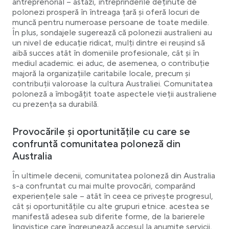
antreprenorial – astăzi, întreprinderile deținute de
polonezi prosperă în întreaga țară și oferă locuri de
muncă pentru numeroase persoane de toate mediile.
În plus, sondajele sugerează că polonezii australieni au
un nivel de educație ridicat, mulți dintre ei reușind să
aibă succes atât în domeniile profesionale, cât și în
mediul academic. ei aduc, de asemenea, o contribuție
majoră la organizațiile caritabile locale, precum și
contribuții valoroase la cultura Australiei. Comunitatea
poloneză a îmbogățit toate aspectele vieții australiene
cu prezența sa durabilă.
Provocările și oportunitățile cu care se
confruntă comunitatea poloneză din
Australia
În ultimele decenii, comunitatea poloneză din Australia
s-a confruntat cu mai multe provocări, comparând
experiențele sale – atât în ceea ce privește progresul,
cât și oportunitățile cu alte grupuri etnice. acestea se
manifestă adesea sub diferite forme, de la barierele
lingvistice care îngreunează accesul la anumite servicii,