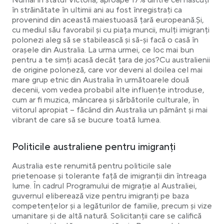
Numai în statul Victoria, aproape 17% dintre cei născuți
în străinătate în ultimii ani au fost înregistrați ca
provenind din această maiestuoasă țară europeană.Și,
cu mediul său favorabil și cu piața muncii, mulți imigranți
polonezi aleg să se stabilească și să-și facă o casă în
orașele din Australia. La urma urmei, ce loc mai bun
pentru a te simți acasă decât țara de jos?Cu australienii
de origine poloneză, care vor deveni al doilea cel mai
mare grup etnic din Australia în următoarele două
decenii, vom vedea probabil alte influențe introduse,
cum ar fi muzica, mâncarea și sărbătorile culturale, în
viitorul apropiat – făcând din Australia un pământ și mai
vibrant de care să se bucure toată lumea.
Politicile australiene pentru imigranți
Australia este renumită pentru politicile sale
prietenoase și tolerante față de imigranții din întreaga
lume. În cadrul Programului de migrație al Australiei,
guvernul eliberează vize pentru imigranți pe baza
competențelor și a legăturilor de familie, precum și vize
umanitare și de altă natură. Solicitanții care se califică