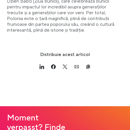
Dzien Babci (Ziua bunicii), care celebrează bunicii
pentru impactul lor incredibil asupra generațiilor
trecute și a generațiilor care vor veni. Per total,
Polonia este o țară magnifică, plină de contribuții
frumoase din partea poporului său, creând o cultură
interesantă, plină de istorie și tradiție.
Distribuie acest articol
Link opens in a new tab
>Share on Linkedin
Link opens in a new tab
>Share on Facebook
Link opens in a new tab
>Share on Twitter
Link opens in a new tab
>Share on Email
Moment
verpasst? Finde