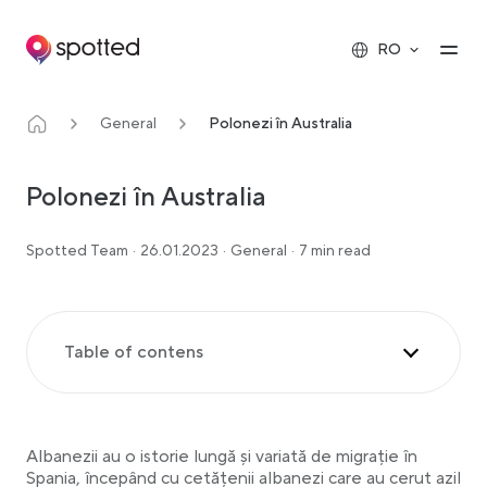
Main navigation
Op
RO
General
Polonezi în Australia
Polonezi în Australia
Spotted Team
·
26.01.2023
·
General
·
7 min read
Table of contens
Istoria polonezilor din Australia
Cum a contribuit comunitatea poloneză la
societatea australiană?
Albanezii au o istorie lungă și variată de migrație în
Provocările și oportunitățile cu care se confruntă
Spania, începând cu cetățenii albanezi care au cerut azil