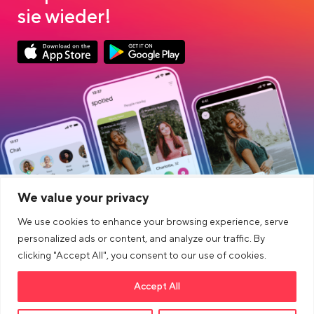
sie wieder!
Link opens in a new tab
Link opens in a new tab
App Store Download
Google Play Download
We value your privacy
COMPANIE
CONECTAR
We use cookies to enhance your browsing experience, serve
ALȚII
JURIDIC
personalized ads or content, and analyze our traffic. By
clicking "Accept All", you consent to our use of cookies.
Blog
Accept All
Link opens in a new tab
>Link to tiktok profile
Link opens in a new tab
>Link to Instagram profile
Link opens in a new tab
>Link to Youtube profile