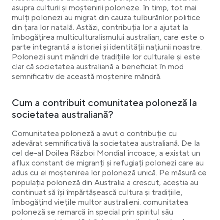
asupra culturii și moștenirii poloneze. în timp, tot mai
mulți polonezi au migrat din cauza tulburărilor politice
din țara lor natală. Astăzi, contribuția lor a ajutat la
îmbogățirea multiculturalismului australian, care este o
parte integrantă a istoriei și identității națiunii noastre.
Polonezii sunt mândri de tradițiile lor culturale și este
clar că societatea australiană a beneficiat în mod
semnificativ de această moștenire mândră.
Cum a contribuit comunitatea poloneză la
societatea australiană?
Comunitatea poloneză a avut o contribuție cu
adevărat semnificativă la societatea australiană. De la
cel de-al Doilea Război Mondial încoace, a existat un
aflux constant de migranți și refugiați polonezi care au
adus cu ei moștenirea lor poloneză unică. Pe măsură ce
populația poloneză din Australia a crescut, aceștia au
continuat să își împărtășească cultura și tradițiile,
îmbogățind viețile multor australieni. comunitatea
poloneză se remarcă în special prin spiritul său