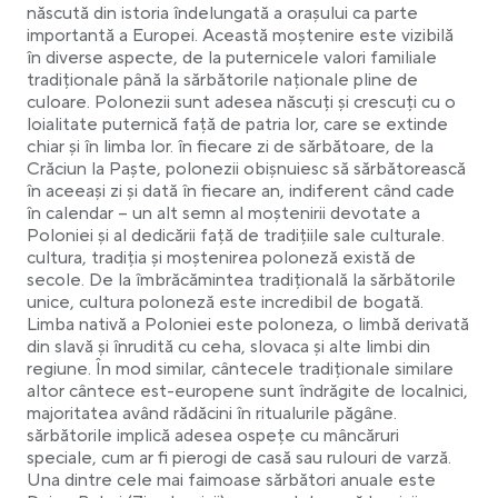
născută din istoria îndelungată a orașului ca parte
importantă a Europei. Această moștenire este vizibilă
în diverse aspecte, de la puternicele valori familiale
tradiționale până la sărbătorile naționale pline de
culoare. Polonezii sunt adesea născuți și crescuți cu o
loialitate puternică față de patria lor, care se extinde
chiar și în limba lor. în fiecare zi de sărbătoare, de la
Crăciun la Paște, polonezii obișnuiesc să sărbătorească
în aceeași zi și dată în fiecare an, indiferent când cade
în calendar – un alt semn al moștenirii devotate a
Poloniei și al dedicării față de tradițiile sale culturale.
cultura, tradiția și moștenirea poloneză există de
secole. De la îmbrăcămintea tradițională la sărbătorile
unice, cultura poloneză este incredibil de bogată.
Limba nativă a Poloniei este poloneza, o limbă derivată
din slavă și înrudită cu ceha, slovaca și alte limbi din
regiune. În mod similar, cântecele tradiționale similare
altor cântece est-europene sunt îndrăgite de localnici,
majoritatea având rădăcini în ritualurile păgâne.
sărbătorile implică adesea ospețe cu mâncăruri
speciale, cum ar fi pierogi de casă sau rulouri de varză.
Una dintre cele mai faimoase sărbători anuale este