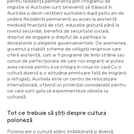
pentru rezidență permanentă prin Programul de
migrație al Australiei sunt bineveniți să trăiască în
Australia și devin cetățeni australieni după patru ani de
ședere.Rezidenții permanenți au acces la asistență
medicală finanțată de stat, educație gratuită până la
nivelul secundar, beneficii de securitate socială,
drepturi de angajare și dreptul de a participa la
dezbaterile și alegerile guvernamentale. De asemenea,
guvernul a stabilit scheme de obligații reciproce care
oferă asistență, cum ar fi programe de limbi străine sau
cursuri de perfecționare de care noii imigranți ar putea
avea nevoie pentru a se integra în noua lor casă.Cu o
cultură diversă și o atitudine primitoare față de imigranți
și refugiați, Australia este un centru de relocalizare
internațională, oferind un potențial considerabil pentru
cei care sunt gata să experimenteze vibrația sa
culturală.
Tot ce trebuie să știți despre cultura
poloneză
Polonia are o cultură adânc înrădăcinată și diversă,