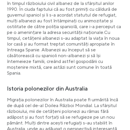
comunitatea poloneză din Australia
în timpul războiului civil albanez de la sfârșitul anilor
1990. În ciuda faptului că au fost primiți cu căldură de
Viitorul comunității poloneze din Australia
guvernul spaniol și li s-a acordat statutul de refugiat,
Politicile australiene pentru imigranți
mulți albanezi au fost întâmpinați cu animozitate și
Tot ce trebuie să știți despre cultura poloneză
ostilitate de către poliția spaniolă, care i-a perceput ca
pe o amenințare la adresa securității naționale.Cu
timpul, cetățenii albanezi s-au adaptat la viața în noua
lor casă și au format treptat comunități apropiate în
întreaga Spanie. Albanezii au început să se
căsătorească cu spanioli non-albanezi și să își
întemeieze familii, creând astfel gospodării cu
moștenire mixtă, care astăzi sunt comune în toată
Spania.
Istoria polonezilor din Australia
Migrația polonezilor în Australia poate fi urmărită încă
de după cel de-al Doilea Război Mondial. La sfârșitul
războiului, mii de cetățeni polonezi au rămas fără
adăpost și au fost forțați să se refugieze pe un nou
pământ. Mulți dintre acești refugiați s-au stabilit în
Australia, unde au adăugat o perspectivă interesantă