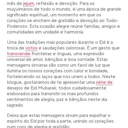
Link opens in a new tab
mês de
jejum
, reflexão e devoção. Para os
muçulmanos de todo o mundo, é uma época de grande
significado espiritual, um momento em que os
corações se enchem de gratidão e devoção ao Todo-
Poderoso. Esta ocasião alegre reúne famílias, amigos e
comunidades em unidade e harmonia.
Uma das tradições mais populares durante o Eid é a
Link opens in a new tab
Link
troca de
votos
e saudações calorosas. É um gesto que
transcende
fronteiras e línguas, uma expressão
universal de amor, bênçãos e boa vontade. Estas
mensagens sinceras são como um farol de luz que
ilumina os nossos corações com calor e bondade,
fortalecendo os laços que nos unem a todos. Neste
Link opens in a
blogue, gostaríamos de te apresentar uma
série de
desejos de Eid Mubarak, todos cuidadosamente
elaborados para transmitir os mais profundos
sentimentos de alegria, paz e bênçãos neste dia
sagrado.
Deixa que estas mensagens sirvam para espalhar o
espírito do Eid por toda a parte, unindo os corações
num coro de alegria e gratidão.