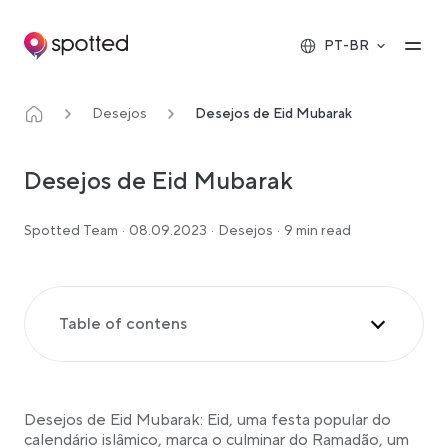
Main navigation
Op
PT-BR
Desejos
Desejos de Eid Mubarak
Desejos de Eid Mubarak
Spotted Team
·
08.09.2023
·
Desejos
·
9 min read
Table of contens
Desejos tradicionais de Eid Mubarak
Deseja calorosamente à tua família e amigos
Desejos de Eid Mubarak: Eid, uma festa popular do
calendário islâmico, marca o culminar do Ramadão, um