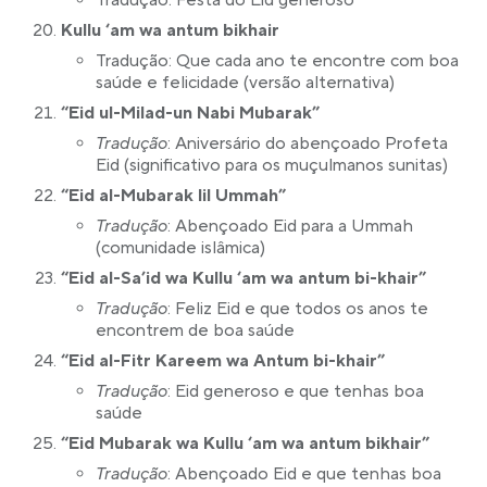
Tradução: Festa do Eid generoso
Kullu ‘am wa antum bikhair
Tradução: Que cada ano te encontre com boa
saúde e felicidade (versão alternativa)
“Eid ul-Milad-un Nabi Mubarak”
Tradução
: Aniversário do abençoado Profeta
Eid (significativo para os muçulmanos sunitas)
“Eid al-Mubarak lil Ummah”
Tradução
: Abençoado Eid para a Ummah
(comunidade islâmica)
“Eid al-Sa’id wa Kullu ‘am wa antum bi-khair”
Tradução
: Feliz Eid e que todos os anos te
encontrem de boa saúde
“Eid al-Fitr Kareem wa Antum bi-khair”
Tradução
: Eid generoso e que tenhas boa
saúde
“Eid Mubarak wa Kullu ‘am wa antum bikhair”
Tradução
: Abençoado Eid e que tenhas boa