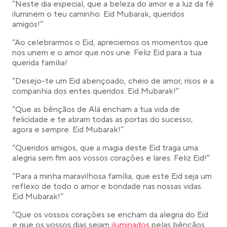
“Neste dia especial, que a beleza do amor e a luz da fé
iluminem o teu caminho. Eid Mubarak, queridos
amigos!”
“Ao celebrarmos o Eid, apreciemos os momentos que
nos unem e o amor que nos une. Feliz Eid para a tua
querida família!
“Desejo-te um Eid abençoado, cheio de amor, risos e a
companhia dos entes queridos. Eid Mubarak!”
“Que as bênçãos de Alá encham a tua vida de
felicidade e te abram todas as portas do sucesso,
agora e sempre. Eid Mubarak!”
“Queridos amigos, que a magia deste Eid traga uma
alegria sem fim aos vossos corações e lares. Feliz Eid!”
“Para a minha maravilhosa família, que este Eid seja um
reflexo de todo o amor e bondade nas nossas vidas.
Eid Mubarak!”
“Que os vossos corações se encham da alegria do Eid
Link opens in a new tab
e que os vossos dias sejam
iluminados
pelas bênçãos