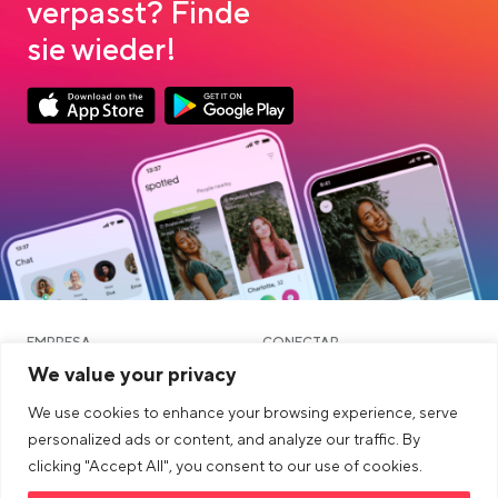
verpasst? Finde
sie wieder!
Link opens in a new tab
Link opens in a new tab
App Store Download
Google Play Download
EMPRESA
CONECTAR
We value your privacy
OUTROS
JURÍDICO
We use cookies to enhance your browsing experience, serve
Blog
personalized ads or content, and analyze our traffic. By
clicking "Accept All", you consent to our use of cookies.
Comunidade e namoro