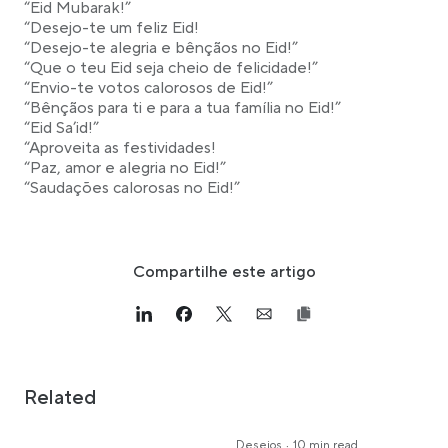
“Eid Mubarak!”
“Desejo-te um feliz Eid!
“Desejo-te alegria e bênçãos no Eid!”
“Que o teu Eid seja cheio de felicidade!”
“Envio-te votos calorosos de Eid!”
“Bênçãos para ti e para a tua família no Eid!”
“Eid Sa’id!”
“Aproveita as festividades!
“Paz, amor e alegria no Eid!”
“Saudações calorosas no Eid!”
Compartilhe este artigo
Link opens in a new tab
>Share on Linkedin
Link opens in a new tab
>Share on Facebook
Link opens in a new tab
>Share on Twitter
Link opens in a new tab
>Share on Email
Related
·
Desejos
10 min read